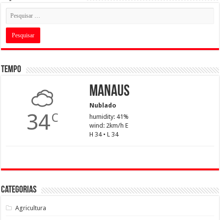
Tempo
Manaus
Nublado
34
C
humidity: 41%
wind: 2km/h E
H 34 • L 34
Categorias
Agricultura