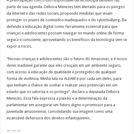
A preocupação com o uso responsável da tecnologia também faz
parte de sua agenda. Débora Menezes tem alertado para os perigos
da internet e das redes sociais, propondo medidas que visam
proteger os jovens de conteúdos inadequados e do cyberbullying. Ela
defende a educação digital como ferramenta essencial para que
crianças e adolescentes possam navegar no mundo online de forma
segura e consciente, aproveitando os benefícios da tecnologia sem se
expor a riscos.
“Nossas crianças e adolescentes são o futuro do Amazonas, e é nosso
dever inadiável garantir que eles cresçam em um ambiente seguro,
com acesso à educação de qualidade e protegidos de qualquer
forma de violência. Minha luta na ALEAM é por cada um deles, para
que tenham a chance de sonhar e realizar seus potenciais em um
estado que os valoriza e os protege”, declara a deputada Débora
Menezes. Essa fala expressa a paixão e a determinação da
parlamentar em assegurar um futuro digno e promissor para a
juventude amazonense, consolidando sua imagem como uma
incansável defensora dos direitos infantojuvenis.
— — —