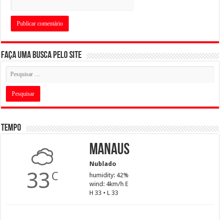
Faça uma busca pelo Site
Tempo
Manaus
Nublado
33
C
humidity: 42%
wind: 4km/h E
H 33 • L 33