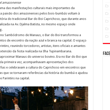
ital amazonense
 uma das manifestações culturais mais importantes da
ir a paixão dos amazonenses pelos bois-bumbás voltam à
etória do tradicional Bar do Boi Caprichoso, que durante anos
calizada na Av. Djalma Batista, no mesmo espaço onde
g.
es no Sambódromo de Manaus, o Bar do Boi transformou a
ntos de encontro da nação azul e branca na capital. O espaço
ntins, reunindo torcedores, artistas, itens oficiais e amantes
extensão da festa realizada na Ilha Tupinambarana.
Fac
r aproximar Manaus do universo bovino. Era no Bar do Boi que
pela primeira vez, acompanhavam apresentações dos
fias e celebravam a cultura do Caprichoso em encontros que
s que se tornaram referências da história do bumbá e ajudou
e Parintins na capital.