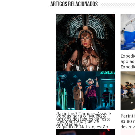
Artigos Relacionados
Expedi
apoiad
Expedi
guara
Você sabia que o Amazonas
tem outro grande festival
de boi-bumbá além de
Parintins? Tàmires Assîs é
Parint
Vendas para o “Muído &
um dos destaques da festa
R$ 80 
Desmanttelo”, de Zé
em Manaus
desenv
Vaqueiro e Nattan, estão
dos se
abertas