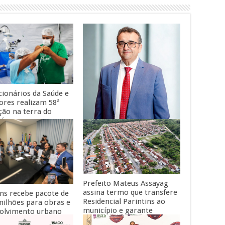
cionários da Saúde e
ores realizam 58ª
ção na terra do
ná
Empresário amazonense é
indicado aos 100 Mais
Influentes da Saúde 2026
Prefeito Mateus Assayag
assina termo que transfere
ins recebe pacote de
Residencial Parintins ao
milhões para obras e
município e garante
olvimento urbano
moradia para cerca de
nadores Omar Aziz e