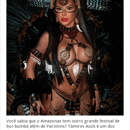
Você sabia que o Amazonas tem outro grande festival de
boi-bumbá além de Parintins? Tàmires Assîs é um dos