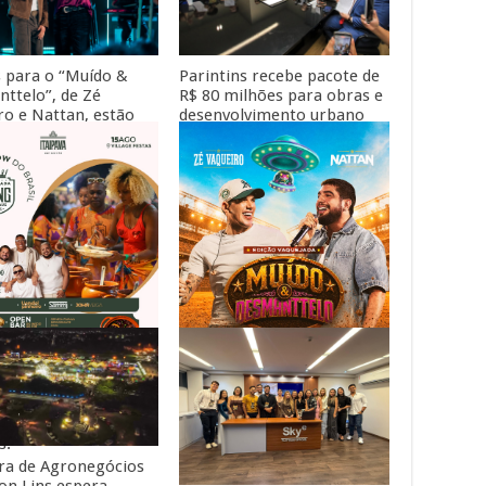
Parintins recebe pacote de
 para o “Muído &
R$ 80 milhões para obras e
ttelo”, de Zé
desenvolvimento urbano
ro e Nattan, estão
dos senadores Omar Aziz e
s
Eduardo Braga
r Feijoada Show do
Zé Vaqueiro e Nattan unem
 está chegando a
dois dos maiores projetos
s.
do país e estreiam “Muído
& Desmanttelo”
ira de Agronegócios
ton Lins espera