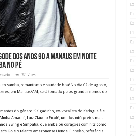
gode dos anos 90 a Manaus em noite
ba no pé
ntario
731 Views
muito samba, romantismo e saudade boa! No dia 02 de agosto,
s Torres, em Manaus/AM, será tomado pelos grandes nomes do
amantes do gênero: Salgadinho, ex-vocalista do Katinguelê e
Minha Amada”, Luiz Cláudio Picolé, um dos intérpretes mais
anda Swing e Simpatia, que embalou corações com hits como
et’s Go e o talento amazonense Uendel Pinheiro, referência