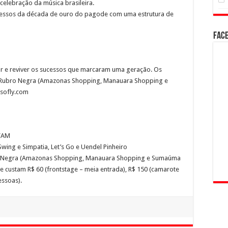
elebração da música brasileira.
cessos da década de ouro do pagode com uma estrutura de
Fac
çar e reviver os sucessos que marcaram uma geração. Os
ão Rubro Negra (Amazonas Shopping, Manauara Shopping e
sofly.com
s/AM
Swing e Simpatia, Let’s Go e Uendel Pinheiro
ro Negra (Amazonas Shopping, Manauara Shopping e Sumaúma
 e custam R$ 60 (frontstage – meia entrada), R$ 150 (camarote
essoas).