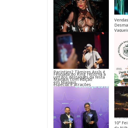
Vendas
Desman
Vaquei
aberta
Você sabia que o Amazonas
tem outro grande festival
de boi-bumbá além de
Parintins? Tàmires Assîs é
Feijoada do King retorna a
um dos destaques da festa
Manaus com edição
em Manaus
especial e atrações
nacionais
A maio
Brasil
Manau
10ª Fe
da Nil