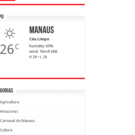
po
Manaus
Céu Limpo
26
C
humidity: 69%
wind: 1km/h ENE
H 26 • L 26
gorias
Agricultura
Amazonas
Carnaval de Manaus
Cultura