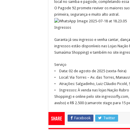
local no samba e pagode, completando essa c
O Pagode 92 promete reviver os maiores su
primeira, segurança e muito alto astral.
Ingressos
Garanta já seu ingresso e venha cantar, dan
ingressos estão disponíveis nas Lojas Naç
Sumaúma Shopping) e também no site ingres
Serviço
• Data: 02 de agosto de 2025 (sexta-feira)
• Local: Via Torres – Av. das Torres, Manau
• Atrações: Salgadinho, Luiz Cláudio Picolé, 
• Ingressos: À venda nas lojas Nação Rub
Shopping) e online pelo site ingressofly.com,
avulso) e R$ 2.500 (camarote stage para 15 p
Facebook
Twitter
Share