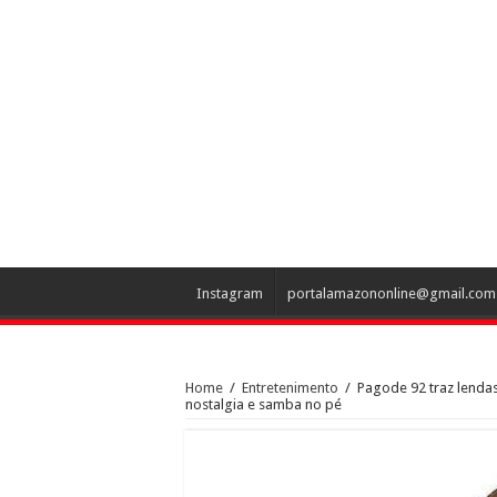
Instagram
portalamazononline@gmail.com
Home
/
Entretenimento
/
Pagode 92 traz lenda
nostalgia e samba no pé