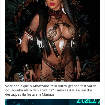
Você sabia que o Amazonas tem outro grande festival de
boi-bumbá além de Parintins? Tàmires Assîs é um dos
destaques da festa em Manaus