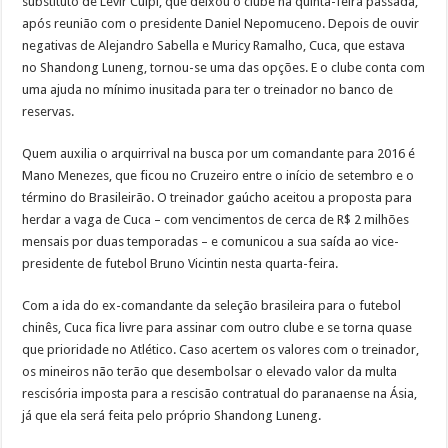
substituto de Levir Culpi, que deixou o clube na quinta-feira passada,
após reunião com o presidente Daniel Nepomuceno. Depois de ouvir
negativas de Alejandro Sabella e Muricy Ramalho, Cuca, que estava
no Shandong Luneng, tornou-se uma das opções. E o clube conta com
uma ajuda no mínimo inusitada para ter o treinador no banco de
reservas.
Quem auxilia o arquirrival na busca por um comandante para 2016 é
Mano Menezes, que ficou no Cruzeiro entre o início de setembro e o
término do Brasileirão. O treinador gaúcho aceitou a proposta para
herdar a vaga de Cuca – com vencimentos de cerca de R$ 2 milhões
mensais por duas temporadas – e comunicou a sua saída ao vice-
presidente de futebol Bruno Vicintin nesta quarta-feira.
Com a ida do ex-comandante da seleção brasileira para o futebol
chinês, Cuca fica livre para assinar com outro clube e se torna quase
que prioridade no Atlético. Caso acertem os valores com o treinador,
os mineiros não terão que desembolsar o elevado valor da multa
rescisória imposta para a rescisão contratual do paranaense na Ásia,
já que ela será feita pelo próprio Shandong Luneng.