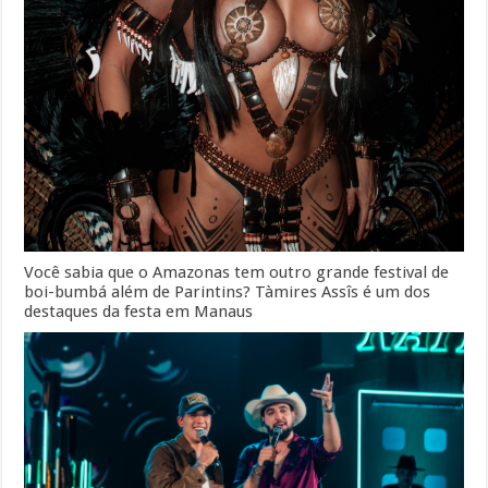
Você sabia que o Amazonas tem outro grande festival de
boi-bumbá além de Parintins? Tàmires Assîs é um dos
destaques da festa em Manaus