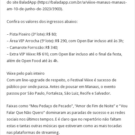
do site BaladApp (https://baladapp.com.br/a/viiixe-manaus-manaus-
am-10-de-junho-de-2023/3903).
Confira os valores dos ingressos abaixo:
– Pista Piseiro (3º lote): R$ 80;
– Área VIP Arrocha (5º lote): R$ 290, com Open Bar incluso até às 3h;
– Camarote Forrozão: R$ 340;
– Extra VIP Viiixe: R$ 610, com Open Bar incluso até o final da festa,
além de Open Food até às 4h.
Viiixe pelo país inteiro
Com um line-upgrade de respeito, o Festival Viiixe é sucesso de
público por onde passa. Antes de pousar em Manaus, o evento
passou por São Paulo, Fortaleza, São Luiz, Recife e Salvador.
Faixas como “Meu Pedaço de Pecado”, “Amor de Fim de Noite” e “Vou
Falar Que Não Quero” dominaram as paradas de sucesso e as redes
sociais nos últimos tempos. E é claro que no repertório não faltam
estas e tantas outras músicas que estiveram como as mais tocadas
nas plataformas de streaming.