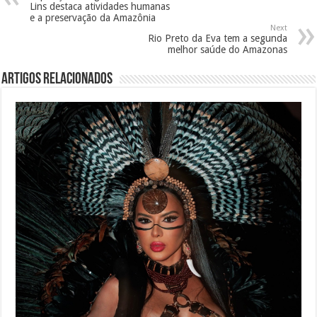
Lins destaca atividades humanas
e a preservação da Amazônia
Next
Rio Preto da Eva tem a segunda
melhor saúde do Amazonas
Artigos Relacionados