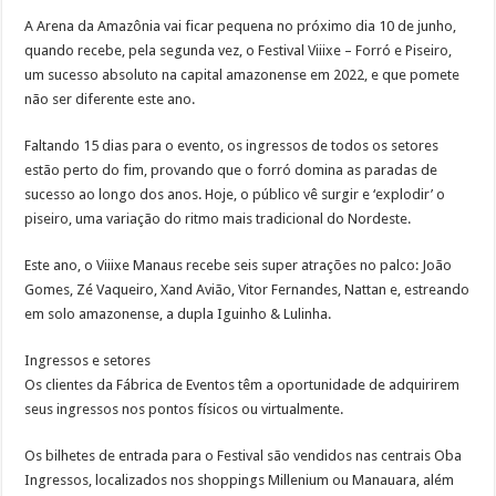
A Arena da Amazônia vai ficar pequena no próximo dia 10 de junho,
quando recebe, pela segunda vez, o Festival Viiixe – Forró e Piseiro,
um sucesso absoluto na capital amazonense em 2022, e que pomete
não ser diferente este ano.
Faltando 15 dias para o evento, os ingressos de todos os setores
estão perto do fim, provando que o forró domina as paradas de
sucesso ao longo dos anos. Hoje, o público vê surgir e ‘explodir’ o
piseiro, uma variação do ritmo mais tradicional do Nordeste.
Este ano, o Viiixe Manaus recebe seis super atrações no palco: João
Gomes, Zé Vaqueiro, Xand Avião, Vitor Fernandes, Nattan e, estreando
em solo amazonense, a dupla Iguinho & Lulinha.
Ingressos e setores
Os clientes da Fábrica de Eventos têm a oportunidade de adquirirem
seus ingressos nos pontos físicos ou virtualmente.
Os bilhetes de entrada para o Festival são vendidos nas centrais Oba
Ingressos, localizados nos shoppings Millenium ou Manauara, além