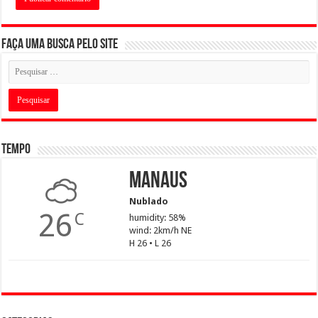
Faça uma busca pelo Site
Tempo
Manaus
Nublado
26
C
humidity: 58%
wind: 2km/h NE
H 26 • L 26