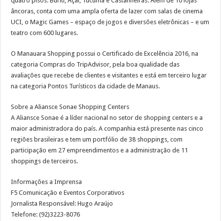
quatro pisos: Buriti, Açaí, Tucumã e Castanheiras. Além de 10 lojas
âncoras, conta com uma ampla oferta de lazer com salas de cinema
UCI, o Magic Games – espaço de jogos e diversões eletrônicas – e um
teatro com 600 lugares.
O Manauara Shopping possui o Certificado de Excelência 2016, na
categoria Compras do TripAdvisor, pela boa qualidade das
avaliações que recebe de clientes e visitantes e está em terceiro lugar
na categoria Pontos Turísticos da cidade de Manaus.
Sobre a Aliansce Sonae Shopping Centers
A Aliansce Sonae é a líder nacional no setor de shopping centers e a
maior administradora do país. A companhia está presente nas cinco
regiões brasileiras e tem um portfólio de 38 shoppings, com
participação em 27 empreendimentos e a administração de 11
shoppings de terceiros.
Informações a Imprensa
F5 Comunicação e Eventos Corporativos
Jornalista Responsável: Hugo Araújo
Telefone: (92)3223-8076