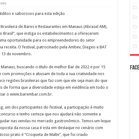
iews
néditos e saborosos para esta edição
o Brasileira de Bares e Restaurantes em Manaus (Abrasel AM),
 Brasil”, que instiga os estabelecimentos a oferecerem
 é uma oportunidade para os empreendedores do setor
a receita. O festival, patrocinado pela Ambev, Diageo e BAT
 e 13 de novembro.
 Manaus, buscando o título de melhor Bar de 2022 e por 15
Fac
so com promoções e abusam de toda a sua criatividade nos
nco regiões brasileiras que faz com que ele seja mais do que
ais de forma que a diversidade esteja em evidência em todo o
ssar o www.barembar.com.br.
, um dos participantes do festival, a participação é muito
concurso e tenho certeza que nos ajudará não somente a
 ajudar nas vendas no mercado gastronômico. Temos um leque
roposta da nossa casa é esta em destaque no cenário com
osso prato é “Croqueta de Malte”, que foi criado