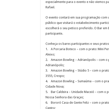
especialmente para o evento e não viemos par
Rafael.
O evento contará em sua programação com um
público que visitará o estabelecimento partic
escolherá o seu petisco preferido. O Bar em 
participante.
Conheça os bares participantes e seus pratos
1. A Porcaria Boteco – com o prato: Mini Pern
Aleixo;
2. Amazon Bowling – Adrianópolis – com o pr
Adrianópolis;
3. Amazon Bowling – Stúdio 5 – com o prato:
3555, Crespo;
4. Amazon Bowling – Sumaúma – com o prato: 
Cidade Nova;
5. Bar Caldeira – Unidade Maceió – com o pra
Nossa Senhora das Graças;
6. Bororó Casa de Gente Feliz – com o prato:
Centro;