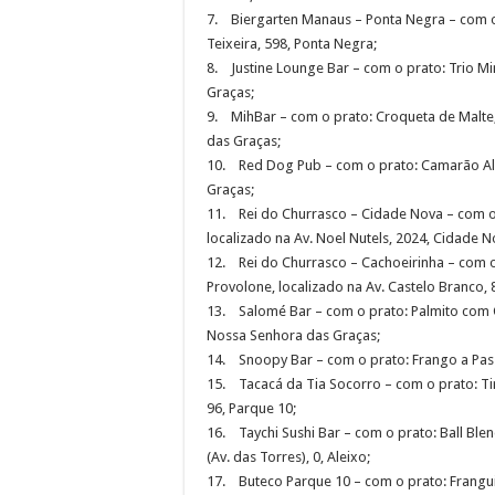
7. Biergarten Manaus – Ponta Negra – com o 
Teixeira, 598, Ponta Negra;
8. Justine Lounge Bar – com o prato: Trio Min
Graças;
9. MihBar – com o prato: Croqueta de Malte,
das Graças;
10. Red Dog Pub – com o prato: Camarão Alho
Graças;
11. Rei do Churrasco – Cidade Nova – com o
localizado na Av. Noel Nutels, 2024, Cidade N
12. Rei do Churrasco – Cachoeirinha – com 
Provolone, localizado na Av. Castelo Branco, 
13. Salomé Bar – com o prato: Palmito com Ca
Nossa Senhora das Graças;
14. Snoopy Bar – com o prato: Frango a Passa
15. Tacacá da Tia Socorro – com o prato: Tir
96, Parque 10;
16. Taychi Sushi Bar – com o prato: Ball Ble
(Av. das Torres), 0, Aleixo;
17. Buteco Parque 10 – com o prato: Frangui