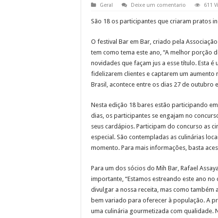
Geral
Deixe um comentario
611 V
São 18 os participantes que criaram pratos i
O festival Bar em Bar, criado pela Associaçã
tem como tema este ano, “A melhor porção do
novidades que façam jus a esse título. Esta
fidelizarem clientes e captarem um aumento n
Brasil, acontece entre os dias 27 de outubro
Nesta edição 18 bares estão participando em
dias, os participantes se engajam no concur
seus cardápios. Participam do concurso as ci
especial. São contempladas as culinárias loc
momento. Para mais informações, basta ace
Para um dos sócios do Mih Bar, Rafael Assayag
importante, “Estamos estreando este ano no 
divulgar a nossa receita, mas como também
bem variado para oferecer à população. A p
uma culinária gourmetizada com qualidade. N