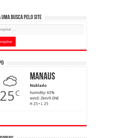
 uma busca pelo Site
po
Manaus
Nublado
25
C
humidity: 63%
wind: 2km/h ENE
H 25 • L 25