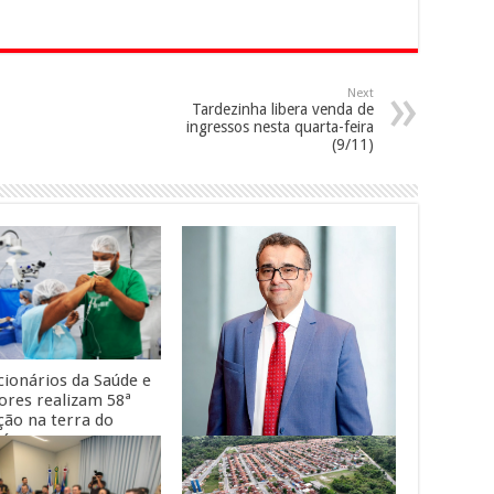
Next
Tardezinha libera venda de
ingressos nesta quarta-feira
(9/11)
cionários da Saúde e
ores realizam 58ª
ção na terra do
ná
Empresário amazonense é
indicado aos 100 Mais