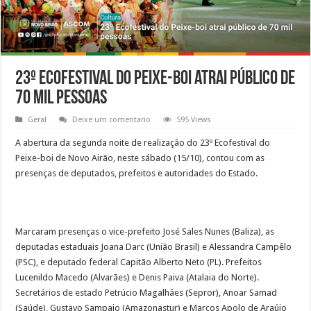
23º Ecofestival do Peixe-boi atrai público de
70 mil pessoas
Geral
Deixe um comentario
595 Views
A abertura da segunda noite de realização do 23º Ecofestival do
Peixe-boi de Novo Airão, neste sábado (15/10), contou com as
presenças de deputados, prefeitos e autoridades do Estado.
Marcaram presenças o vice-prefeito José Sales Nunes (Baliza), as
deputadas estaduais Joana Darc (União Brasil) e Alessandra Campêlo
(PSC), e deputado federal Capitão Alberto Neto (PL). Prefeitos
Lucenildo Macedo (Alvarães) e Denis Paiva (Atalaia do Norte).
Secretários de estado Petrúcio Magalhães (Sepror), Anoar Samad
(Saúde), Gustavo Sampaio (Amazonastur) e Marcos Apolo de Araújo