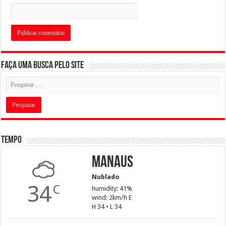
Faça uma busca pelo Site
Tempo
Manaus
Nublado
34
C
humidity: 41%
wind: 2km/h E
H 34 • L 34