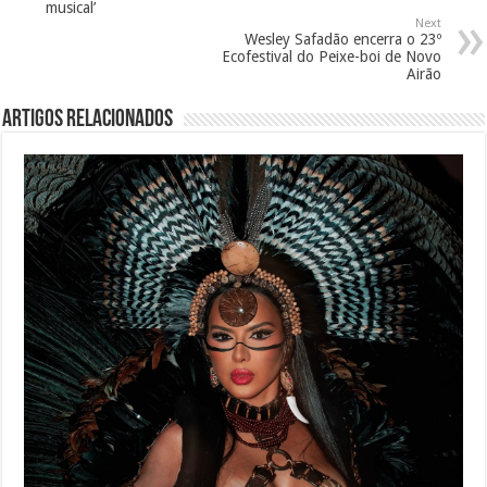
musical’
Next
Wesley Safadão encerra o 23º
Ecofestival do Peixe-boi de Novo
Airão
Artigos Relacionados