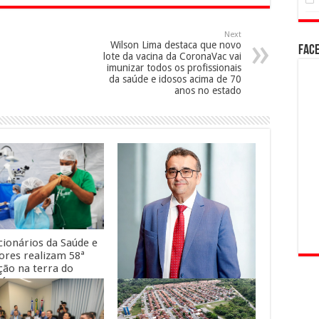
Next
Wilson Lima destaca que novo
Fac
lote da vacina da CoronaVac vai
imunizar todos os profissionais
da saúde e idosos acima de 70
anos no estado
cionários da Saúde e
ores realizam 58ª
ção na terra do
ná
Empresário amazonense é
indicado aos 100 Mais