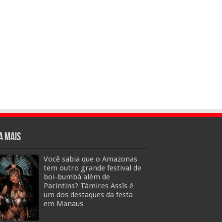
a mais
Você sabia que o Amazonas
tem outro grande festival de
boi-bumbá além de
Parintins? Tàmires Assîs é
um dos destaques da festa
em Manaus