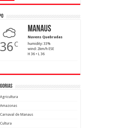
po
Manaus
Nuvens Quebradas
36
C
humidity: 33%
wind: 2km/h ESE
H 36 • L 36
gorias
Agricultura
Amazonas
Carnaval de Manaus
Cultura