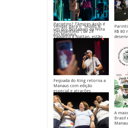
Você sabia que o Amazonas
tem outro grande festival
de boi-bumbá além de
Parintins? Tàmires Assîs é
Parint
Vendas para o “Muído &
um dos destaques da festa
R$ 80 
Desmanttelo”, de Zé
em Manaus
desenv
Vaqueiro e Nattan, estão
dos se
abertas
Eduard
Feijoada do King retorna a
Manaus com edição
especial e atrações
nacionais
A maio
Brasil
Manau