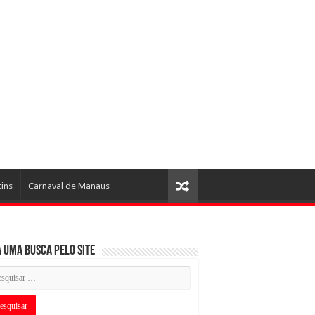
tins
Carnaval de Manaus
 uma busca pelo Site