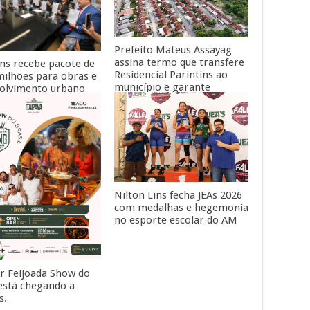
Influentes da Saúde 2026
Prefeito Mateus Assayag
assina termo que transfere
ins recebe pacote de
Residencial Parintins ao
milhões para obras e
município e garante
olvimento urbano
moradia para cerca de
nadores Omar Aziz e
1.500 famílias
o Braga
Nilton Lins fecha JEAs 2026
com medalhas e hegemonia
no esporte escolar do AM
r Feijoada Show do
 está chegando a
s.