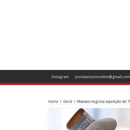
Instagram
portalamazononline@gmail.com
Home
/
Geral
/
Manaus negocia aquisição de 70