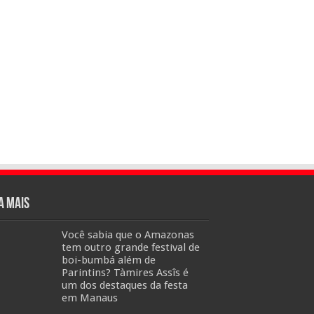
a mais
Você sabia que o Amazonas
tem outro grande festival de
boi-bumbá além de
Parintins? Tàmires Assîs é
um dos destaques da festa
em Manaus