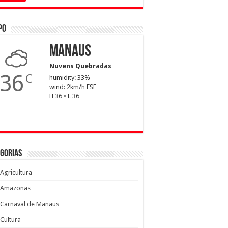
po
Manaus
Nuvens Quebradas
36
C
humidity: 33%
wind: 2km/h ESE
H 36 • L 36
gorias
Agricultura
Amazonas
Carnaval de Manaus
Cultura