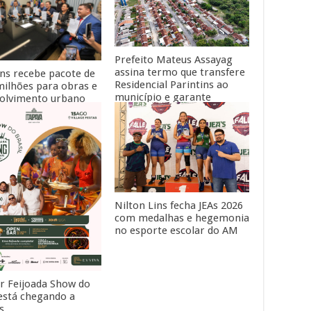
Influentes da Saúde 2026
Prefeito Mateus Assayag
assina termo que transfere
ins recebe pacote de
Residencial Parintins ao
milhões para obras e
município e garante
olvimento urbano
moradia para cerca de
nadores Omar Aziz e
1.500 famílias
o Braga
Nilton Lins fecha JEAs 2026
com medalhas e hegemonia
no esporte escolar do AM
r Feijoada Show do
 está chegando a
s.