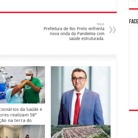
Fac
Next
Prefeitura de Rio Preto enfrenta
nova onda da Pandemia com
saúde estruturada.
cionários da Saúde e
ores realizam 58ª
ção na terra do
ná
Empresário amazonense é
indicado aos 100 Mais