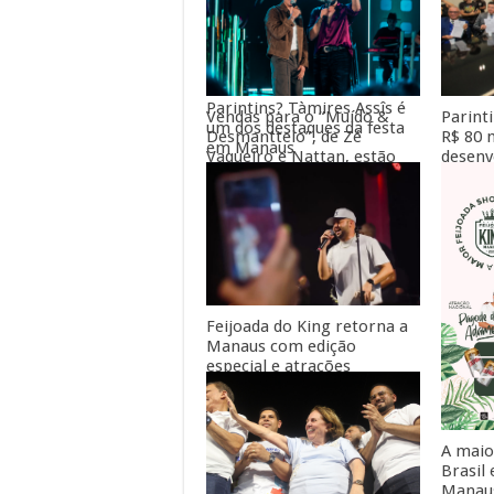
Você sabia que o Amazonas
tem outro grande festival
de boi-bumbá além de
Parintins? Tàmires Assîs é
Parint
Vendas para o “Muído &
um dos destaques da festa
R$ 80 
Desmanttelo”, de Zé
em Manaus
desenv
Vaqueiro e Nattan, estão
dos se
abertas
Eduard
Feijoada do King retorna a
Manaus com edição
especial e atrações
nacionais
A maio
Brasil
Manau