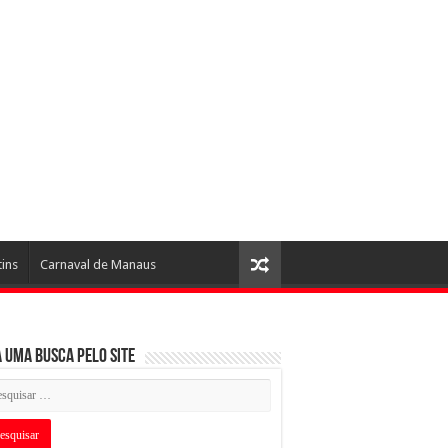
tins
Carnaval de Manaus
 uma busca pelo Site