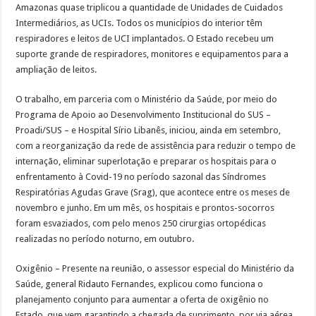
Amazonas quase triplicou a quantidade de Unidades de Cuidados
Intermediários, as UCIs. Todos os municípios do interior têm
respiradores e leitos de UCI implantados. O Estado recebeu um
suporte grande de respiradores, monitores e equipamentos para a
ampliação de leitos.
O trabalho, em parceria com o Ministério da Saúde, por meio do
Programa de Apoio ao Desenvolvimento Institucional do SUS –
Proadi/SUS – e Hospital Sírio Libanês, iniciou, ainda em setembro,
com a reorganização da rede de assistência para reduzir o tempo de
internação, eliminar superlotação e preparar os hospitais para o
enfrentamento à Covid-19 no período sazonal das Síndromes
Respiratórias Agudas Grave (Srag), que acontece entre os meses de
novembro e junho. Em um mês, os hospitais e prontos-socorros
foram esvaziados, com pelo menos 250 cirurgias ortopédicas
realizadas no período noturno, em outubro.
Oxigênio – Presente na reunião, o assessor especial do Ministério da
Saúde, general Ridauto Fernandes, explicou como funciona o
planejamento conjunto para aumentar a oferta de oxigênio no
Estado, que vem garantindo a chegada de suprimento, por via aérea,