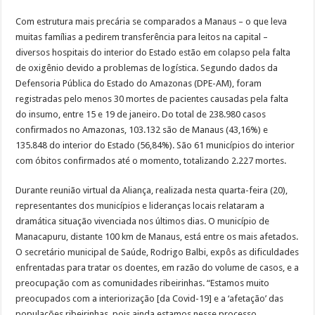
Com estrutura mais precária se comparados a Manaus – o que leva
muitas famílias a pedirem transferência para leitos na capital –
diversos hospitais do interior do Estado estão em colapso pela falta
de oxigênio devido a problemas de logística. Segundo dados da
Defensoria Pública do Estado do Amazonas (DPE-AM), foram
registradas pelo menos 30 mortes de pacientes causadas pela falta
do insumo, entre 15 e 19 de janeiro. Do total de 238.980 casos
confirmados no Amazonas, 103.132 são de Manaus (43,16%) e
135.848 do interior do Estado (56,84%). São 61 municípios do interior
com óbitos confirmados até o momento, totalizando 2.227 mortes.
Durante reunião virtual da Aliança, realizada nesta quarta-feira (20),
representantes dos municípios e lideranças locais relataram a
dramática situação vivenciada nos últimos dias. O município de
Manacapuru, distante 100 km de Manaus, está entre os mais afetados.
O secretário municipal de Saúde, Rodrigo Balbi, expôs as dificuldades
enfrentadas para tratar os doentes, em razão do volume de casos, e a
preocupação com as comunidades ribeirinhas. “Estamos muito
preocupados com a interiorização [da Covid-19] e a ‘afetação’ das
populações ribeirinhas, pois ainda estamos nesse processo.