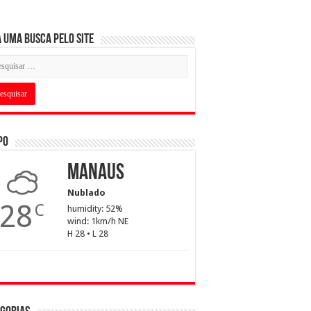
 uma busca pelo Site
po
Manaus
Nublado
28
C
humidity: 52%
wind: 1km/h NE
H 28 • L 28