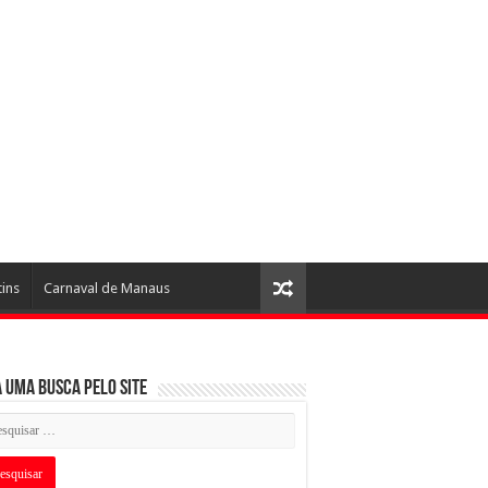
tins
Carnaval de Manaus
 uma busca pelo Site