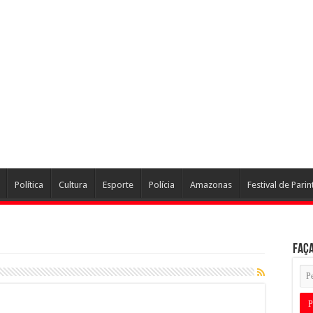
Política
Cultura
Esporte
Polícia
Amazonas
Festival de Parin
Faça