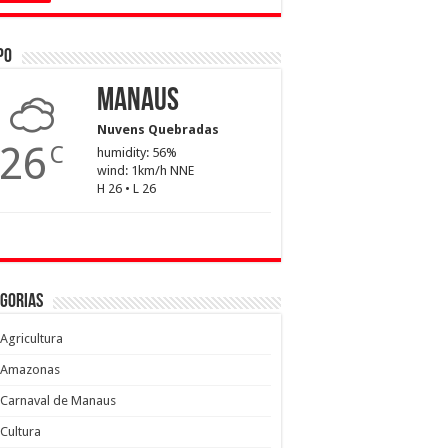
po
Manaus
Nuvens Quebradas
26
C
humidity: 56%
wind: 1km/h NNE
H 26 • L 26
gorias
Agricultura
Amazonas
Carnaval de Manaus
Cultura