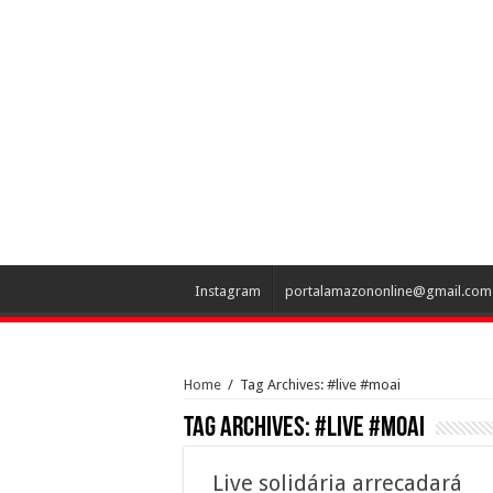
Instagram
portalamazononline@gmail.com
Home
/
Tag Archives: #live #moai
Tag Archives:
#live #moai
Live solidária arrecadará