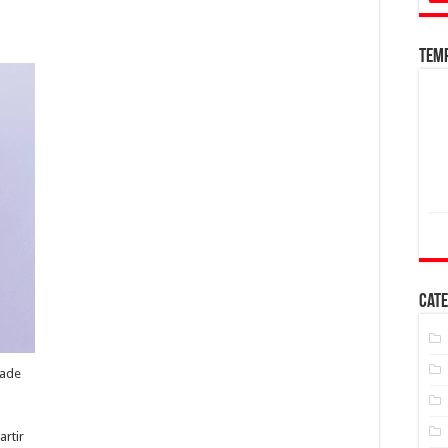
Tem
Cate
dade
artir