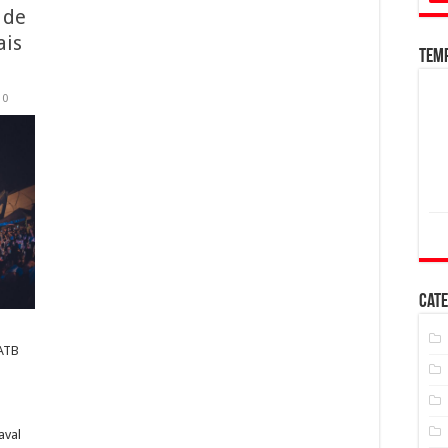
 de
ais
Tem
0
Cate
 ATB
aval