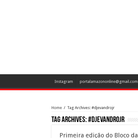
Instagram
portalamazononline@gmail.com
Home
/
Tag Archives: #djevandrojr
Tag Archives:
#djevandrojr
Primeira edição do Bloco da