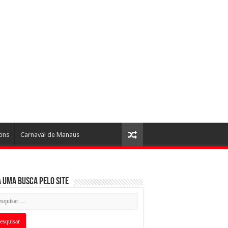
tins
Carnaval de Manaus
 uma busca pelo Site