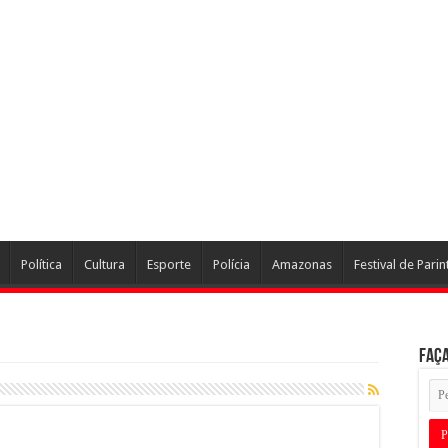
Política
Cultura
Esporte
Polícia
Amazonas
Festival de Parin
Faça