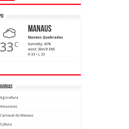
po
Manaus
Nuvens Quebradas
33
C
humidity: 43%
wind: 3km/h ENE
H 33 • L 33
gorias
Agricultura
Amazonas
Carnaval de Manaus
Cultura