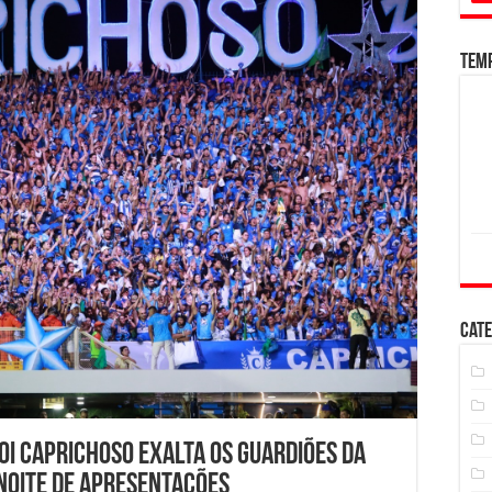
Tem
Cate
Boi Caprichoso exalta os guardiões da
noite de apresentações