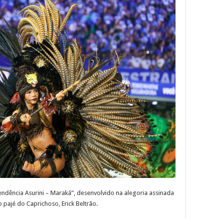
endência Asurini – Maraká”, desenvolvido na alegoria assinada
pajé do Caprichoso, Erick Beltrão.