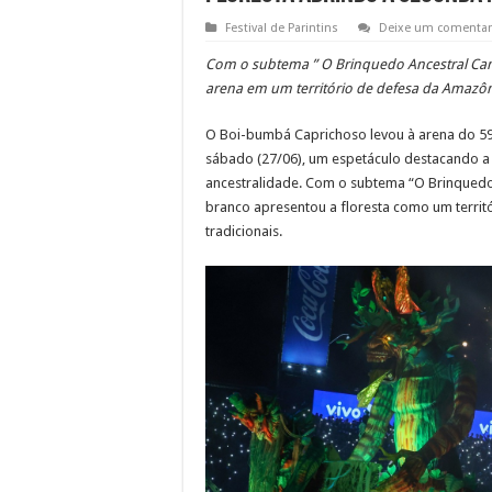
Festival de Parintins
Deixe um comentar
Com o subtema ” O Brinquedo Ancestral Cant
arena em um território de defesa da Amazô
O Boi-bumbá Caprichoso levou à arena do 59º 
sábado (27/06), um espetáculo destacando a 
ancestralidade. Com o subtema “O Brinquedo 
branco apresentou a floresta como um territ
tradicionais.