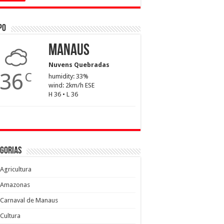
po
Manaus
Nuvens Quebradas
36
C
humidity: 33%
wind: 2km/h ESE
H 36 • L 36
gorias
Agricultura
Amazonas
Carnaval de Manaus
Cultura