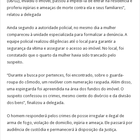
(08/02), invadiu o imóvel, passou a impedi-la de entrar na residência e
proferiu injúrias e ameaças de morte contra ela e seus familiares”,
relatou a delegada
Ainda segundo a autoridade policial, no mesmo dia a mulher
compareceu à unidade especializada para formalizar a denúncia. A
equipe policial realizou diligências até o local para garantir a
segurança da vítima e assegurar o acesso ao imóvel. No local, foi
constatado que o quarto da mulher havia sido trancado pelo
suspeito.
“Durante a busca por pertences, foi encontrado, sobre o guarda-
roupa do cômodo, um revólver com numeração raspada. Além disso,
uma espingarda foi apreendida na área dos fundos do imóvel. O
suspeito confessou os crimes, mesmo ciente do divórcio e da divisão
dos bens”, finalizou a delegada.
O homem responderá pelos crimes de posse irregular e ilegal de
arma de fogo, violação de domicílio, injúria e ameaça. Ele passará por
audiência de custódia e permanecerá à disposição da Justiça.