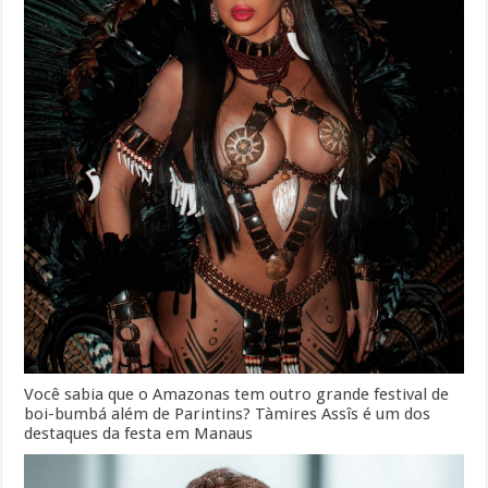
Você sabia que o Amazonas tem outro grande festival de
boi-bumbá além de Parintins? Tàmires Assîs é um dos
destaques da festa em Manaus