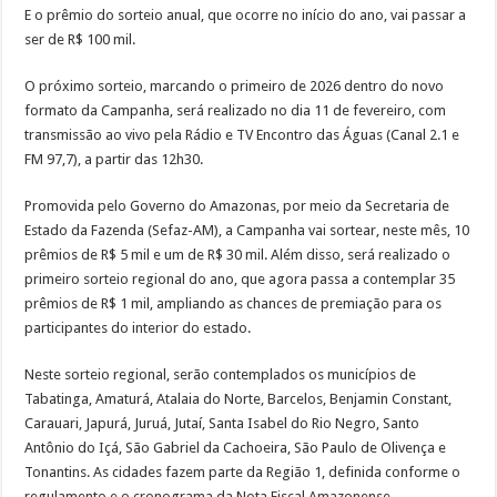
E o prêmio do sorteio anual, que ocorre no início do ano, vai passar a
ser de R$ 100 mil.
O próximo sorteio, marcando o primeiro de 2026 dentro do novo
formato da Campanha, será realizado no dia 11 de fevereiro, com
transmissão ao vivo pela Rádio e TV Encontro das Águas (Canal 2.1 e
FM 97,7), a partir das 12h30.
Promovida pelo Governo do Amazonas, por meio da Secretaria de
Estado da Fazenda (Sefaz-AM), a Campanha vai sortear, neste mês, 10
prêmios de R$ 5 mil e um de R$ 30 mil. Além disso, será realizado o
primeiro sorteio regional do ano, que agora passa a contemplar 35
prêmios de R$ 1 mil, ampliando as chances de premiação para os
participantes do interior do estado.
Neste sorteio regional, serão contemplados os municípios de
Tabatinga, Amaturá, Atalaia do Norte, Barcelos, Benjamin Constant,
Carauari, Japurá, Juruá, Jutaí, Santa Isabel do Rio Negro, Santo
Antônio do Içá, São Gabriel da Cachoeira, São Paulo de Olivença e
Tonantins. As cidades fazem parte da Região 1, definida conforme o
regulamento e o cronograma da Nota Fiscal Amazonense.