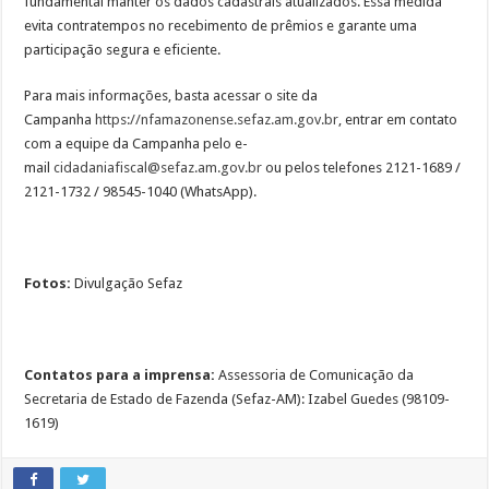
fundamental manter os dados cadastrais atualizados. Essa medida
evita contratempos no recebimento de prêmios e garante uma
participação segura e eficiente.
Para mais informações, basta acessar o site da
Campanha
https://nfamazonense.sefaz.am.
gov.br
, entrar em contato
com a equipe da Campanha pelo e-
mail
cidadaniafiscal@sefaz.am.gov.
br
ou pelos telefones 2121-1689 /
2121-1732 / 98545-1040 (WhatsApp).
Fotos:
Divulgação Sefaz
Contatos para a imprensa:
Assessoria de Comunicação da
Secretaria de Estado de Fazenda (Sefaz-AM): Izabel Guedes (98109-
1619)