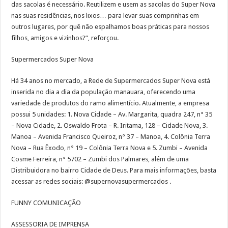
das sacolas é necessário. Reutilizem e usem as sacolas do Super Nova
nas suas residências, nos lixos… para levar suas comprinhas em
outros lugares, por quê não espalhamos boas práticas para nossos
filhos, amigos e vizinhos?”, reforçou.
Supermercados Super Nova
Há 34 anos no mercado, a Rede de Supermercados Super Nova está
inserida no dia a dia da população manauara, oferecendo uma
variedade de produtos do ramo alimentício. Atualmente, a empresa
possui 5 unidades: 1. Nova Cidade – Av. Margarita, quadra 247, n° 35
– Nova Cidade, 2. Oswaldo Frota – R. Iritama, 128 – Cidade Nova, 3.
Manoa – Avenida Francisco Queiroz, n° 37 – Manoa, 4. Colônia Terra
Nova – Rua Êxodo, n° 19 – Colônia Terra Nova e 5. Zumbi – Avenida
Cosme Ferreira, n° 5702 – Zumbi dos Palmares, além de uma
Distribuidora no bairro Cidade de Deus. Para mais informações, basta
acessar as redes sociais: @supernovasupermercados .
FUNNY COMUNICAÇÃO
ASSESSORIA DE IMPRENSA