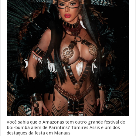
Você sabia que o Amazonas tem outro grande festival de
boi-bumbá além de Parintins? Tàmires Assîs é um dos
destaques da festa em Manaus