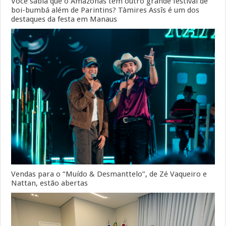
Você sabia que o Amazonas tem outro grande festival de
boi-bumbá além de Parintins? Tàmires Assîs é um dos
destaques da festa em Manaus
Vendas para o “Muído & Desmanttelo”, de Zé Vaqueiro e
Nattan, estão abertas