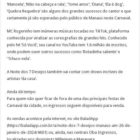
‘Manoela’, ‘Mão na cabeça e rala’, ‘Tome amor’, ‘Diana’, ‘Ela é dog’,
‘Quebra Requebra’ são alguns dos grandes sucessos do cantor e que
certamente já são esperadas pelo público de Manaus neste Carnaval.
MC Rogerinho tem inúmeras músicas tocadas no TikTok, plataforma
conhecida por viralizar as coreografias de grandes hits. Conhecido
pelo hit ‘Só Você’, seu canal no YouTube tem 1.6 milhão de inscritos,
onde podem ouvir outros sucessos como ‘Botadinha saliente’ e
‘Tchuco nela’.
A Noite dos 7 Desejos também vai contar com shows incríveis de
artistas ‘da casa’.
Ainda dá tempo
Para quem não quer ficar de fora de uma das principais festas de
Carnaval da cidade, os ingressos seguem disponíveis para venda.
As vendas acontece pela internet, no site BaladApp
(https://baladapp.com.br/a/noite-dos-7-desejos-manaus-am-26-de-
janeiro-de-2024/4601) ou, ainda, nas centrais Oba Ingressos,
localizadas nos shoppings Millenium e Manauara.