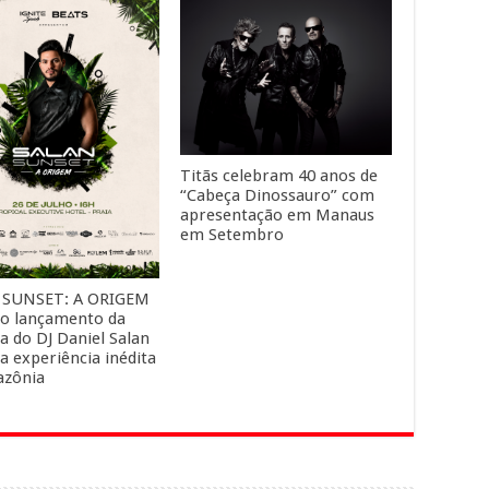
ais
Zé Vaqueiro e Nattan unem
dois dos maiores projetos
do país e estreiam “Muído
& Desmanttelo”
Titãs celebram 40 anos de
“Cabeça Dinossauro” com
apresentação em Manaus
em Setembro
 SUNSET: A ORIGEM
o lançamento da
a do DJ Daniel Salan
 experiência inédita
azônia