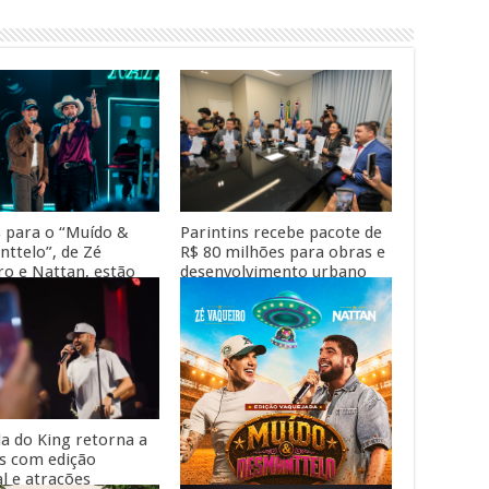
Parintins recebe pacote de
 para o “Muído &
R$ 80 milhões para obras e
ttelo”, de Zé
desenvolvimento urbano
ro e Nattan, estão
dos senadores Omar Aziz e
s
Eduardo Braga
da do King retorna a
 com edição
al e atrações