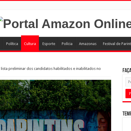
Política
Cultura
Esporte
Polícia
Amazonas
Festival de Parint
a lista preliminar dos candidatos habilitados e inabilitados no
Faça
Tem