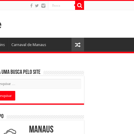
ins
Carnaval de Manaus
 uma busca pelo Site
po
Manaus