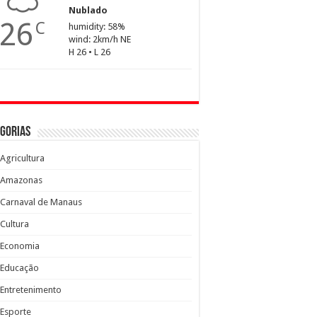
Nublado
26
C
humidity: 58%
wind: 2km/h NE
H 26 • L 26
gorias
Agricultura
Amazonas
Carnaval de Manaus
Cultura
Economia
Educação
Entretenimento
Esporte