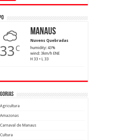
po
Manaus
Nuvens Quebradas
33
C
humidity: 43%
wind: 3km/h ENE
H 33 • L 33
gorias
Agricultura
Amazonas
Carnaval de Manaus
Cultura