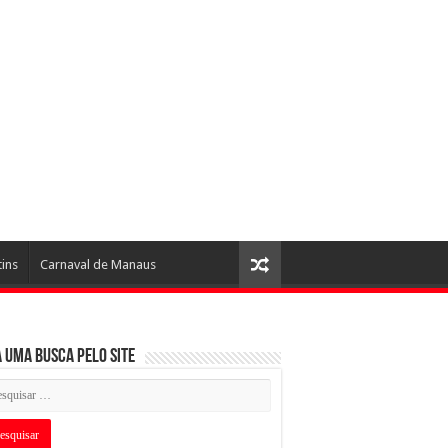
tins
Carnaval de Manaus
 uma busca pelo Site