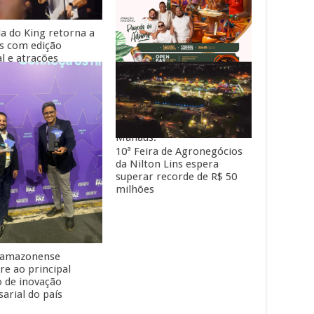
da do King retorna a
 com edição
al e atrações
ais
A maior Feijoada Show do
Brasil está chegando a
Manaus.
10ª Feira de Agronegócios
da Nilton Lins espera
superar recorde de R$ 50
milhões
 amazonense
re ao principal
 de inovação
arial do país