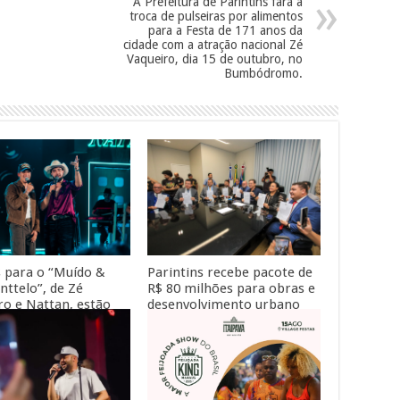
A Prefeitura de Parintins fará a
troca de pulseiras por alimentos
para a Festa de 171 anos da
cidade com a atração nacional Zé
Vaqueiro, dia 15 de outubro, no
Bumbódromo.
Parintins recebe pacote de
 para o “Muído &
R$ 80 milhões para obras e
ttelo”, de Zé
desenvolvimento urbano
ro e Nattan, estão
dos senadores Omar Aziz e
s
Eduardo Braga