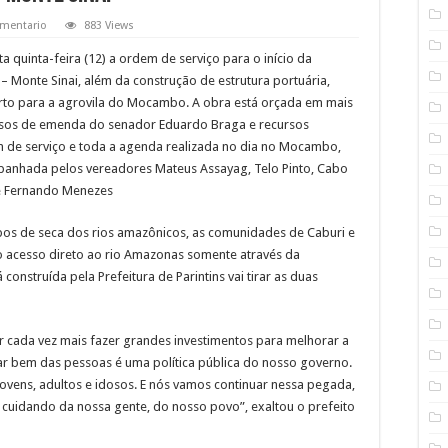
mentario
883 Views
sta quinta-feira (12) a ordem de serviço para o início da
Monte Sinai, além da construção de estrutura portuária,
orto para a agrovila do Mocambo. A obra está orçada em mais
rsos de emenda do senador Eduardo Braga e recursos
em de serviço e toda a agenda realizada no dia no Mocambo,
mpanhada pelos vereadores Mateus Assayag, Telo Pinto, Cabo
 e Fernando Menezes
pos de seca dos rios amazônicos, as comunidades de Caburi e
 acesso direto ao rio Amazonas somente através da
construída pela Prefeitura de Parintins vai tirar as duas
r cada vez mais fazer grandes investimentos para melhorar a
dar bem das pessoas é uma política pública do nosso governo.
 jovens, adultos e idosos. E nós vamos continuar nessa pegada,
uidando da nossa gente, do nosso povo”, exaltou o prefeito