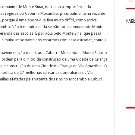
 comunidade Monte Sinai, destacou a importância da
o às regiões do Caburi e Mocambo, principalmente na vazante
, porque é uma época que fica muito difícil, como estive
Fac
ambo. Não tem outra saída se não for a comunidade Monte
merenda das escolas. É por aqui pelo Monte Sinai que passa
o é muito importante nós estarmos com essa estrada”, contou.
a pavimentação da estrada Caburi – Mocambo – Monte Sinai, o
da ordem para o início da construção de uma Cidade da Criança
bo, e construção de uma Cidade da Criança na Vila Amazônia. O
mbólica de 27 melhorias sanitárias domiciliares na Vila
mílias afetadas pela vazante dos rios no Mocambo e Caburi.