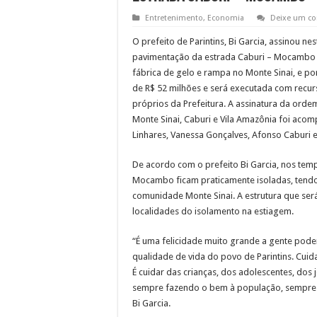
Entretenimento
,
Economia
Deixe um co
O prefeito de Parintins, Bi Garcia, assinou ne
pavimentação da estrada Caburi – Mocambo – 
fábrica de gelo e rampa no Monte Sinai, e p
de R$ 52 milhões e será executada com recu
próprios da Prefeitura. A assinatura da ord
Monte Sinai, Caburi e Vila Amazônia foi aco
Linhares, Vanessa Gonçalves, Afonso Caburi
De acordo com o prefeito Bi Garcia, nos tem
Mocambo ficam praticamente isoladas, tendo
comunidade Monte Sinai. A estrutura que será 
localidades do isolamento na estiagem.
“É uma felicidade muito grande a gente pode
qualidade de vida do povo de Parintins. Cui
É cuidar das crianças, dos adolescentes, dos
sempre fazendo o bem à população, sempre c
Bi Garcia.