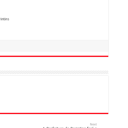
intins
Next