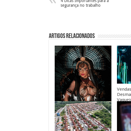
4 Dicas Importantes para a
segurança no trabalho
Artigos Relacionados
Vendas
Desman
Vaquei
aberta
Você sabia que o Amazonas