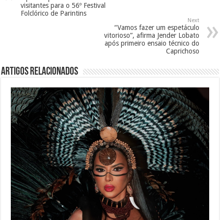
visitantes para o 56º Festival
Folclórico de Parintins
Next
“Vamos fazer um espetáculo
vitorioso”, afirma Jender Lobato
após primeiro ensaio técnico do
Caprichoso
Artigos Relacionados