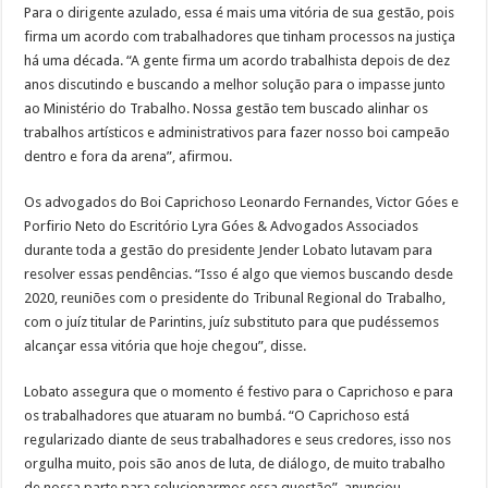
Para o dirigente azulado, essa é mais uma vitória de sua gestão, pois
firma um acordo com trabalhadores que tinham processos na justiça
há uma década. “A gente firma um acordo trabalhista depois de dez
anos discutindo e buscando a melhor solução para o impasse junto
ao Ministério do Trabalho. Nossa gestão tem buscado alinhar os
trabalhos artísticos e administrativos para fazer nosso boi campeão
dentro e fora da arena”, afirmou.
Os advogados do Boi Caprichoso Leonardo Fernandes, Victor Góes e
Porfirio Neto do Escritório Lyra Góes & Advogados Associados
durante toda a gestão do presidente Jender Lobato lutavam para
resolver essas pendências. “Isso é algo que viemos buscando desde
2020, reuniões com o presidente do Tribunal Regional do Trabalho,
com o juíz titular de Parintins, juíz substituto para que pudéssemos
alcançar essa vitória que hoje chegou”, disse.
Lobato assegura que o momento é festivo para o Caprichoso e para
os trabalhadores que atuaram no bumbá. “O Caprichoso está
regularizado diante de seus trabalhadores e seus credores, isso nos
orgulha muito, pois são anos de luta, de diálogo, de muito trabalho
de nossa parte para solucionarmos essa questão”, anunciou.