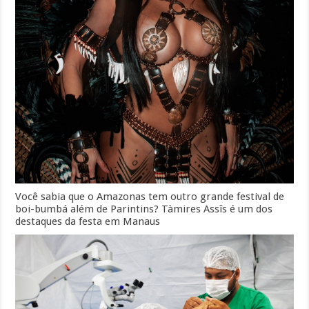
Você sabia que o Amazonas tem outro grande festival de
boi-bumbá além de Parintins? Tàmires Assîs é um dos
destaques da festa em Manaus