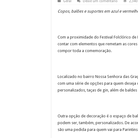
Geral
Deixe um comentario
2,340
Copos, balões e suportes em azul e vermelho
Com a proximidade do Festival Folclórico de
contar com elementos que remetam as cores 
compor toda a comemoração.
Localizado no bairro Nossa Senhora das Graça
com uma série de opções para quem deseja da
personalizados, taças de gin, além de baldes 
Outra opção de decoração é o espaço de bal
podem ser, também, personalizados. De acor
são uma pedida para quem vai para Parintins