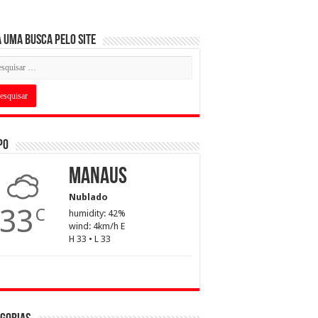
 uma busca pelo Site
po
Manaus
Nublado
33
C
humidity: 42%
wind: 4km/h E
H 33 • L 33