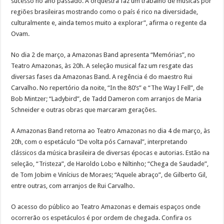
sucesso no ano passado. A orquestra faz um trabalho de músicas por
regiões brasileiras mostrando como o país é rico na diversidade,
culturalmente e, ainda temos muito a explorar”, afirma o regente da
Ovam.
No dia 2 de março, a Amazonas Band apresenta “Memórias”, no
Teatro Amazonas, às 20h. A seleção musical faz um resgate das
diversas fases da Amazonas Band. A regência é do maestro Rui
Carvalho. No repertório da noite, “In the 80’s” e “The Way I Fell”, de
Bob Mintzer; “Ladybird”, de Tadd Dameron com arranjos de Maria
Schneider e outras obras que marcaram gerações.
A Amazonas Band retorna ao Teatro Amazonas no dia 4 de março, às
20h, com o espetáculo “De volta pós Carnaval”, interpretando
clássicos da música brasileira de diversas épocas e autorias. Estão na
seleção, “Tristeza”, de Haroldo Lobo e Niltinho; “Chega de Saudade”,
de Tom Jobim e Vinícius de Moraes; “Aquele abraço”, de Gilberto Gil,
entre outras, com arranjos de Rui Carvalho.
O acesso do público ao Teatro Amazonas e demais espaços onde
ocorrerão os espetáculos é por ordem de chegada. Confira os