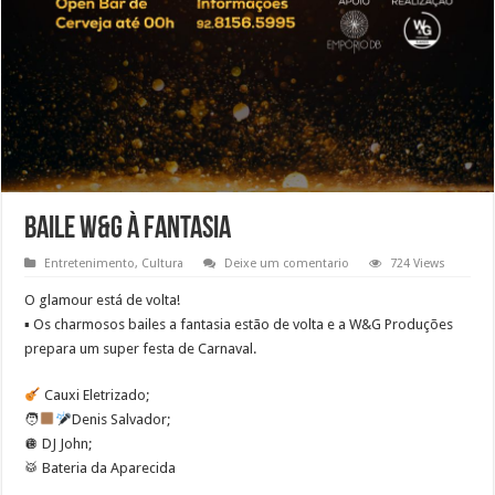
BAILE W&G à Fantasia
Entretenimento
,
Cultura
Deixe um comentario
724 Views
O glamour está de volta!
▪︎ Os charmosos bailes a fantasia estão de volta e a W&G Produções
prepara um super festa de Carnaval.
Cauxi Eletrizado;
🧑
Denis Salvador;
🪩 DJ John;
🥁 Bateria da Aparecida