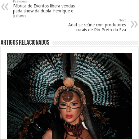
Previous
Fábrica de Eventos libera vendas
pada show da dupla Henrique e
Juliano
Next
Adaf se reúne com produtores
rurais de Rio Preto da Eva
Artigos Relacionados