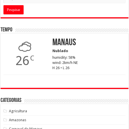
Tempo
Manaus
Nublado
26
C
humidity: 58%
wind: 2km/h NE
H 26 • L 26
Categorias
Agricultura
Amazonas
Carnaval de Manaus