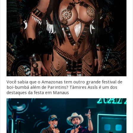
Você sabia que o Amazonas tem outro grande festival de
boi-bumbá além de Parintins? Tàmires Assîs é um dos
destaques da festa em Manaus