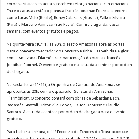
corpos artísticos estaduais, recebem reforço nacional e internacional.
Entre os artistas estão o pianista francês Jonathan Fournel e tenores
como Lucas Melo (Recife), Roney Calazans (Brasília), Wilken Silveira
(Pará) e Marcello Vannucci (São Paulo). Confira a agenda, desta
semana, com eventos gratuitos e pagos.
Na quinta-feira (10/11), às 20h, o Teatro Amazonas abre as portas
para o concerto “Vencedor do Concurso Rainha Elisabeth da Bélgica”,
com a Amazonas Filarmônica e participação do pianista francês
Jonathan Fournel. O evento é gratuito e a entrada acontece por ordem
de chegada.
Na sexta-feira (11/11), a Orquestra de Câmara do Amazonas se
apresenta, às 20h, com o espetáculo “Solistas da Amazonas
Filarmônica”. O concerto contará com obras de Sebastian Bach,
Radamés Gnattali, Heitor Villa-Lobos, Claude Debussy e Claudio
Santoro. A entrada acontece por ordem de chegada para o evento
gratuito.
Para fechar a semana, o 11º Encontro de Tenores do Brasil acontece
no palco do Teatro Amazonas, no sábado (12/11) e domingo (13/11),