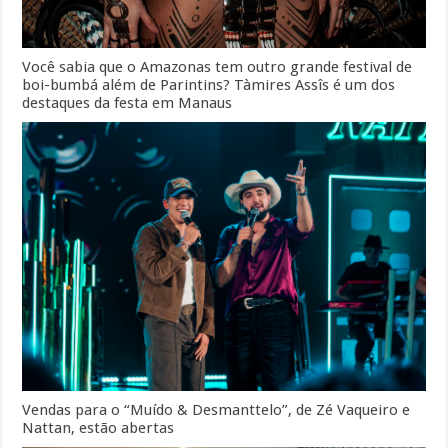
Você sabia que o Amazonas tem outro grande festival de
boi-bumbá além de Parintins? Tàmires Assîs é um dos
destaques da festa em Manaus
Vendas para o “Muído & Desmanttelo”, de Zé Vaqueiro e
Nattan, estão abertas