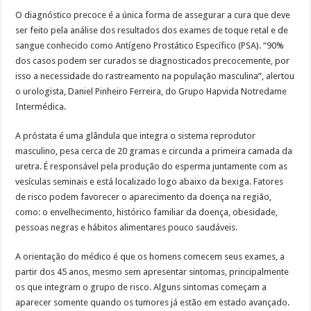
O diagnóstico precoce é a única forma de assegurar a cura que deve
ser feito pela análise dos resultados dos exames de toque retal e de
sangue conhecido como Antígeno Prostático Específico (PSA). “90%
dos casos podem ser curados se diagnosticados precocemente, por
isso a necessidade do r​​astreamento na população masculina”, alertou
o urologista, Daniel Pinheiro Ferreira, do Grupo Hapvida Notredame
Intermédica.
A próstata é uma glândula que integra o sistema reprodutor
masculino, pesa cerca de 20 gramas e circunda a primeira camada da
uretra. É responsável pela produção do esperma juntamente com as
vesículas seminais e está localizado logo abaixo da bexiga. Fatores
de risco podem favorecer o aparecimento da doença na região,
como: o envelhecimento, histórico familiar da doença, obesidade,
pessoas negras e hábitos alimentares pouco saudáveis.
A orientação do médico é que os homens comecem seus exames, a
partir dos 45 anos, mesmo sem apresentar sintomas, principalmente
os que integram o grupo de risco. Alguns sintomas começam a
aparecer somente quando os tumores já estão em estado avançado.