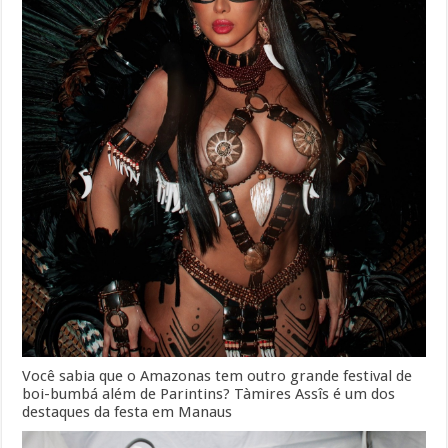
Você sabia que o Amazonas tem outro grande festival de
boi-bumbá além de Parintins? Tàmires Assîs é um dos
destaques da festa em Manaus