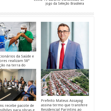
jogo da Seleção Brasileira
cionários da Saúde e
ores realizam 58ª
ção na terra do
ná
Empresário amazonense é
indicado aos 100 Mais
Influentes da Saúde 2026
Prefeito Mateus Assayag
assina termo que transfere
ins recebe pacote de
Residencial Parintins ao
milhões para obras e