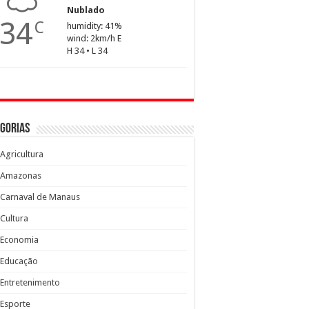
Nublado
34
C
humidity: 41%
wind: 2km/h E
H 34 • L 34
gorias
Agricultura
Amazonas
Carnaval de Manaus
Cultura
Economia
Educação
Entretenimento
Esporte