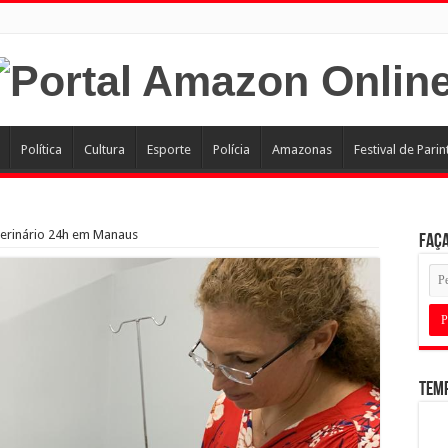
Política
Cultura
Esporte
Polícia
Amazonas
Festival de Parin
eterinário 24h em Manaus
Faça
Tem