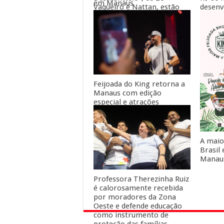
em Manaus
desenv
Vaqueiro e Nattan, estão
dos se
abertas
Eduard
Feijoada do King retorna a
Manaus com edição
especial e atrações
nacionais
A maio
Brasil
Manau
Professora Therezinha Ruiz
é calorosamente recebida
por moradores da Zona
Oeste e defende educação
como instrumento de