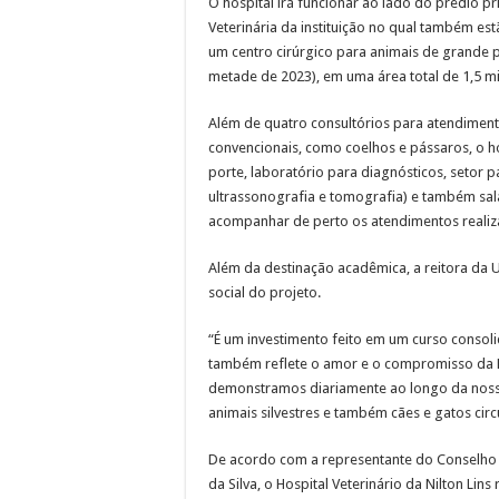
O hospital irá funcionar ao lado do prédio pr
Veterinária da instituição no qual também est
um centro cirúrgico para animais de grande 
metade de 2023), em uma área total de 1,5 m
Além de quatro consultórios para atendimento
convencionais, como coelhos e pássaros, o ho
porte, laboratório para diagnósticos, setor
ultrassonografia e tomografia) e também sa
acompanhar de perto os atendimentos realiza
Além da destinação acadêmica, a reitora da U
social do projeto.
“É um investimento feito em um curso consol
também reflete o amor e o compromisso da Ni
demonstramos diariamente ao longo da nossa
animais silvestres e também cães e gatos circ
De acordo com a representante do Conselho R
da Silva, o Hospital Veterinário da Nilton Li