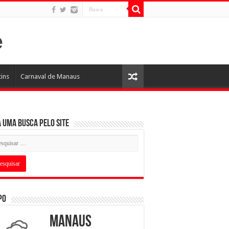
tins
Carnaval de Manaus
 uma busca pelo Site
po
Manaus