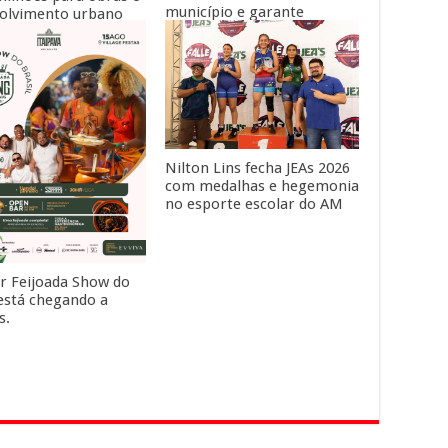
município e garante
olvimento urbano
moradia para cerca de
nadores Omar Aziz e
1.500 famílias
o Braga
Nilton Lins fecha JEAs 2026
com medalhas e hegemonia
no esporte escolar do AM
r Feijoada Show do
 está chegando a
s.