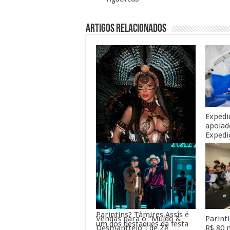
Artigos Relacionados
Expedi
apoiad
Expedi
guara
Você sabia que o Amazonas
tem outro grande festival
de boi-bumbá além de
Parintins? Tàmires Assîs é
Parint
Vendas para o “Muído &
um dos destaques da festa
R$ 80 
Desmanttelo”, de Zé