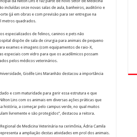
incipal da Nilton Lins e faz parte de novo setor de Medicina
ão incluídas onze novas salas de aula, banheiros, auditório e
porte (já em obras e com previsão para ser entregue na
il metros quadrados.
s especializados de felinos, caninos e pets não
spital dispõe de sala de cirurgia para animais de pequeno
 para exames e imagens (com equipamentos de raio-X,
las especiais com vidro para que os acadêmicos possam
dos pelos médicos veterinários.
niversidade, Gisélle Lins Maranhão destacou a importância
idado e com maturidade para gerir essa estrutura e que
lton Lins com os animais em diversas ações práticas que
 história, a começar pelo campus verde, no qual muitos
ulam livremente e são protegidos”, destacou a reitora.
egional de Medicina Veterinária na cerimônia, Ádria Camila
ns representa a ampliação destas atividades em prol dos animais.