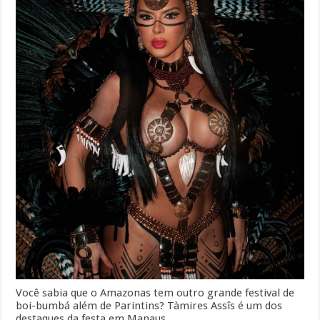
Você sabia que o Amazonas tem outro grande festival de
boi-bumbá além de Parintins? Tàmires Assîs é um dos
destaques da festa em Manaus