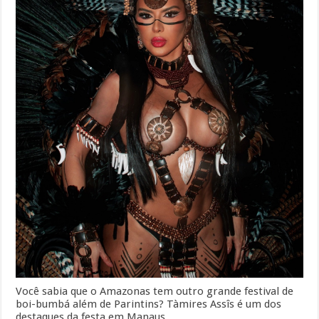
Você sabia que o Amazonas tem outro grande festival de
boi-bumbá além de Parintins? Tàmires Assîs é um dos
destaques da festa em Manaus