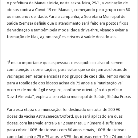
A prefeitura de Manaus inicia, nesta sexta-feira, 29/1, a vacinação de
idosos contra a Covid-19 em Manaus, começando pelo grupo com 80
ou mais anos de idade. Para a campanha, a Secretaria Municipal de
Saúde (Semsa) definiu que o atendimento será feito em postos fixos
de vacinação e também pela modalidade drive-thru, visando evitar a
formação de filas, aglomerações e riscos à saúde dos idosos.
“É muito importante que as pessoas desse público-alvo observem
com atenção as orientações, para evitar que se dirijam aos locais de
vacinação sem estar elencadas nos grupos de cada dia. Temos vacina
para a totalidade dos idosos acima de 75 anos e a imunização vai
ocorrer de modo ágil e seguro, conforme orientação do prefeito
David Almeida”, explica a secretária municipal de Saúde, Shádia Fraxe.
Para esta etapa da imunização, foi destinado um total de 50.398
doses da vacina AstraZeneca/Oxford, que será aplicado em duas
doses, com intervalo entre 8 e 12 semanas. O número é suficiente
para cobrir 100% dos idosos com 80 anos e mais, 100% dos idosos
com idade entre 75 e 79 anos, e 37% dos idosos entre 70 e 74 anos de