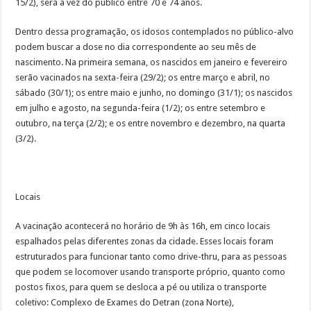
15/2), será a vez do público entre 70 e 74 anos.
Dentro dessa programação, os idosos contemplados no público-alvo
podem buscar a dose no dia correspondente ao seu mês de
nascimento. Na primeira semana, os nascidos em janeiro e fevereiro
serão vacinados na sexta-feira (29/2); os entre março e abril, no
sábado (30/1); os entre maio e junho, no domingo (31/1); os nascidos
em julho e agosto, na segunda-feira (1/2); os entre setembro e
outubro, na terça (2/2); e os entre novembro e dezembro, na quarta
(3/2).
Locais
A vacinação acontecerá no horário de 9h às 16h, em cinco locais
espalhados pelas diferentes zonas da cidade. Esses locais foram
estruturados para funcionar tanto como drive-thru, para as pessoas
que podem se locomover usando transporte próprio, quanto como
postos fixos, para quem se desloca a pé ou utiliza o transporte
coletivo: Complexo de Exames do Detran (zona Norte),