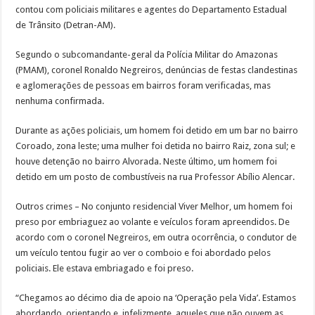
contou com policiais militares e agentes do Departamento Estadual
de Trânsito (Detran-AM).
Segundo o subcomandante-geral da Polícia Militar do Amazonas
(PMAM), coronel Ronaldo Negreiros, denúncias de festas clandestinas
e aglomerações de pessoas em bairros foram verificadas, mas
nenhuma confirmada.
Durante as ações policiais, um homem foi detido em um bar no bairro
Coroado, zona leste; uma mulher foi detida no bairro Raiz, zona sul; e
houve detenção no bairro Alvorada. Neste último, um homem foi
detido em um posto de combustíveis na rua Professor Abílio Alencar.
Outros crimes – No conjunto residencial Viver Melhor, um homem foi
preso por embriaguez ao volante e veículos foram apreendidos. De
acordo com o coronel Negreiros, em outra ocorrência, o condutor de
um veículo tentou fugir ao ver o comboio e foi abordado pelos
policiais. Ele estava embriagado e foi preso.
“Chegamos ao décimo dia de apoio na ‘Operação pela Vida’. Estamos
abordando, orientando e, infelizmente, aqueles que não ouvem as