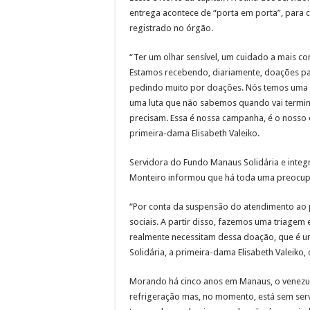
entrega acontece de “porta em porta”, para 
registrado no órgão.
“Ter um olhar sensível, um cuidado a mais c
Estamos recebendo, diariamente, doações par
pedindo muito por doações. Nós temos uma cr
uma luta que não sabemos quando vai termina
precisam. Essa é nossa campanha, é o nosso c
primeira-dama Elisabeth Valeiko.
Servidora do Fundo Manaus Solidária e integ
Monteiro informou que há toda uma preocupa
“Por conta da suspensão do atendimento ao 
sociais. A partir disso, fazemos uma triagem
realmente necessitam dessa doação, que é u
Solidária, a primeira-dama Elisabeth Valeiko,
Morando há cinco anos em Manaus, o venezuel
refrigeração mas, no momento, está sem serviç