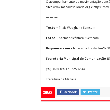
O acompanhamento da movimentação bancári
sites
www.manaussolidaria.org
e
https://co
— — —
Texto –
Thaís Waughan / Semcom
Fotos –
Altemar Alcântara / Semcom
Disponíveis em –
https://flic.kr/s/aHsmNci
Secretaria Municipal de Comunicação 
(92) 3625-6921 / 3625-6844
Prefeitura de Manaus
Facebook
Twitter
Share