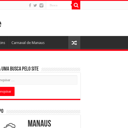
tins
Carnaval de Manaus
 uma busca pelo Site
po
Manaus