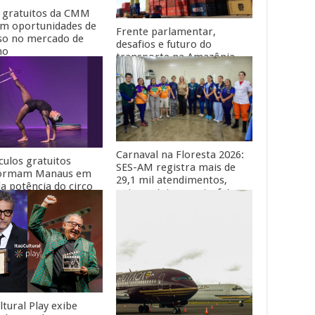
 gratuitos da CMM
m oportunidades de
Frente parlamentar,
so no mercado de
desafios e futuro do
ho
transporte na Amazônia
são temas de evento
internacional em Manaus
Carnaval na Floresta 2026:
culos gratuitos
SES-AM registra mais de
formam Manaus em
29,1 mil atendimentos,
da potência do circo
entre quinta e sexta-feira
ico com a II
CO
ltural Play exibe