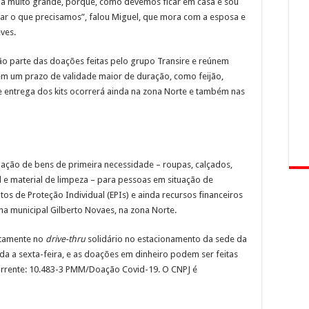
a muito grande, porque, como devemos ficar em casa e sou
r o que precisamos”, falou Miguel, que mora com a esposa e
ves.
ão parte das doações feitas pelo grupo Transire e reúnem
uem um prazo de validade maior de duração, como feijão,
e entrega dos kits ocorrerá ainda na zona Norte e também nas
ção de bens de primeira necessidade – roupas, calçados,
al e material de limpeza – para pessoas em situação de
os de Proteção Individual (EPIs) e ainda recursos financeiros
a municipal Gilberto Novaes, na zona Norte.
etamente no
drive-thru
solidário no estacionamento da sede da
da a sexta-feira, e as doações em dinheiro podem ser feitas
corrente: 10.483-3 PMM/Doação Covid-19. O CNPJ é