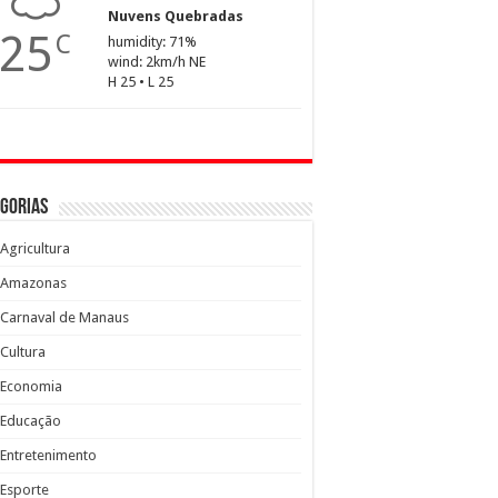
Nuvens Quebradas
25
C
humidity: 71%
wind: 2km/h NE
H 25 • L 25
gorias
Agricultura
Amazonas
Carnaval de Manaus
Cultura
Economia
Educação
Entretenimento
Esporte