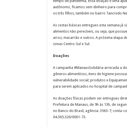
tempo de pandemia, essa doação é uma ajud
autônomo, ficamos sem dinheiro para compra
os três filhos, também no bairro Tancredo Ne
As cestas básicas entregues esta semana já s
alimentos não perecíveis, ou seja, que poss
arroz, macarrão e outros. A próxima etapa d
zonas Centro-Sul e Sul.
Doações
A campanha #ManausSolidária arrecada a doa
gêneros alimentícios, itens de higiene pesso
vulnerabilidade social; produtos e Equipament
para serem aplicados no hospital de campanh
As doações físicas podem ser entregues dir
Prefeitura de Manaus, de 9h às 13h, de segun
no Banco do Brasil, agência: 3563-7; conta-
04.365.326/0001-73.