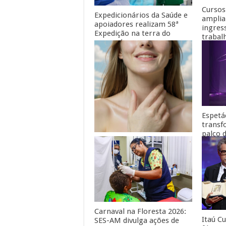
Cursos
Expedicionários da Saúde e
amplia
apoiadores realizam 58ª
ingres
Expedição na terra do
trabal
guaraná
Espetá
trans
palco 
Dia Mundial da Voz terá
amazôn
ciclo de palestras com
CACIR
especialistas em Manaus
Carnaval na Floresta 2026:
Itaú Cu
SES-AM divulga ações de