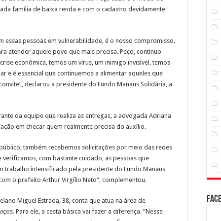
cada família de baixa renda e com o cadastro devidamente
om essas pessoas em vulnerabilidade, é o nosso compromisso.
a atender aquele povo que mais precisa. Peço, continuo
ise econômica, temos um vírus, um inimigo invisível, temos
r e é essencial que continuemos a alimentar aqueles que
onvite”, declarou a presidente do Fundo Manaus Solidária, a
rante da equipe que realiza as entregas, a advogada Adriana
ção em checar quem realmente precisa do auxílio.
público, também recebemos solicitações por meio das redes
 e verificamos, com bastante cuidado, as pessoas que
m trabalho intensificado pela presidente do Fundo Manaus
 com o prefeito Arthur Virgílio Neto”, complementou.
Fac
ano Miguel Estrada, 38, conta que atua na área de
os. Para ele, a cesta básica vai fazer a diferença. “Nesse