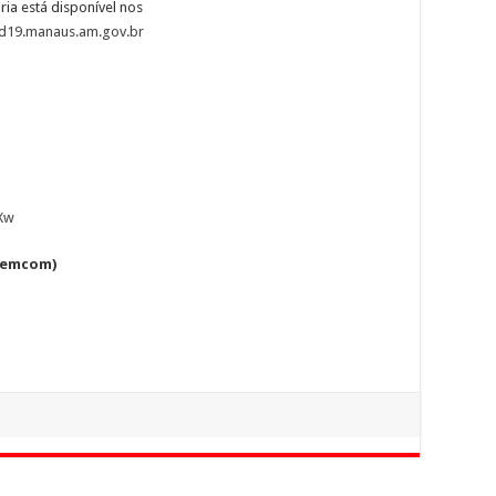
a está disponível nos
vid19.manaus.am.gov.br
XXw
(Semcom)