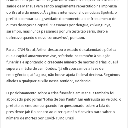
saúde de Manaus vem sendo amplamente repercutido na imprensa
do Brasil e do mundo. À agência internacional de notícias
Sputnik
, o
prefeito comparou a gravidade do momento ao enfrentamento de
outras doenças na capital. “Passamos por dengue, chikungunya,
sarampo, mas nunca passamos por um teste tão sério, duro e
definitivo quanto o novo coronavírus”, pontuou.
Para a
CNN Brasil
, Arthur destacou o estado de calamidade pública
que a capital amazonense vive, referindo-se também à situação
funerária e apontando o crescente número de mortes diárias, que já
supera a média de cem óbitos. “Já ultrapassamos a fase de
emergência e, até agora, não houve ajuda federal decisiva. Seguimos
alheios a qualquer auxílio nesse sentido”, evidenciou.
O posicionamento sobre a crise funerária em Manaus também foi
abordado pelo jornal “
Folha de São Paulo
“. Em entrevista ao veículo, o
prefeito se emocionou quando foi questionado sobre a fala do
presidente Jair Bolsonaro ao dizer que não é coveiro para saber o
número de mortes por Covid-19 no Brasil.