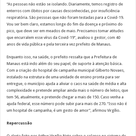
“As pessoas não estão se isolando. Diariamente, temos registro de
enterros com óbitos por causas desconhecidas, por insuficiência
respiratória. São pessoas que não foram testadas para a Covid-19.
Vou ser bem claro, estamos longe do fim da doença e próximo do
pico, que deve ser em meados de maio. Precisamos tomar atitudes
que encurralem esse vírus da Covid-19”, avaliou o gestor, com 40
anos de vida pública e pela terceira vez prefeito de Manaus.
Enquanto isso, na saúde, o prefeito ressalta que a Prefeitura de
Manaus está indo além do seu papel, de suporte à atenção básica.
Com a criação do hospital de campanha municipal Gilberto Novaes,
instalado na estrutura de uma unidade de ensino pronta para ser
entregue, o município ajuda a aliviar o caos na saúde de média e alta
complexidade e pretende ampliar ainda mais o número de leitos, que
tem 56, atualmente, e pretende chegar a mais de 150. Caso venha a
ajuda federal, esse número pode subir para mais de 270. “Isso não é
um hospital de campanha, é um gesto de amor”, afirmou Virgílio.
Repercussão
O alerta feito por Arthur Virgílio Neto sobre o colapso no sistema de