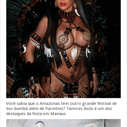
Você sabia que o Amazonas tem outro grande festival de
boi-bumbá além de Parintins? Tàmires Assîs é um dos
destaques da festa em Manaus