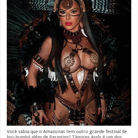
Você sabia que o Amazonas tem outro grande festival de
boi-bumbá além de Parintins? Tàmires Assîs é um dos