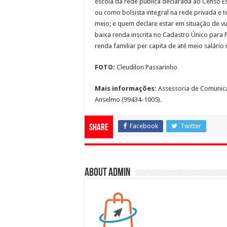
escola da rede pública declarada ao Censo E
ou como bolsista integral na rede privada e t
meio; e quem declare estar em situação de v
baixa renda inscrita no Cadastro Único para
renda familiar per capita de até meio salário
FOTO:
Cleudilon Passarinho
Mais informações:
Assessoria de Comunica
Anselmo (99434-1005).
Facebook
Twitter
Share
About admin