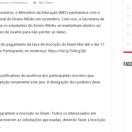
xe um comentario
963 Views
navírus, o Ministério da Educação (MEC) permanece com o
onal do Ensino Médio em novembro. Com isso, a Secretaria de
ue os estudantes do Ensino Médio se mantenham atentos ao
des do exame para não perder as datas.
o do pagamento da taxa de inscrição do Enem têm até o dia 17
do Participante, no endereço:
https://bit.ly/2V6ng
QB
.
Fac
tificativas de ausência dos participantes inscritos que
isenção novamente este ano. A divulgação dos pedidos deve
garantem a inscrição no Enem. Todos os interessados em
ue tiverem as solicitações aprovadas, deverão fazer a inscrição
.