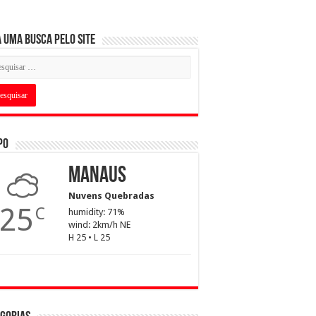
 uma busca pelo Site
po
Manaus
Nuvens Quebradas
25
C
humidity: 71%
wind: 2km/h NE
H 25 • L 25