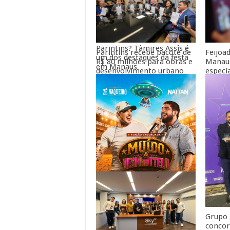
Você sabia que o Amazonas
tem outro grande festival
de boi-bumbá além de
Parintins? Tàmires Assîs é
Parintins recebe pacote de
Feijoa
um dos destaques da festa
R$ 80 milhões para obras e
Manaus
em Manaus
desenvolvimento urbano
especi
dos senadores Omar Aziz e
nacion
Eduardo Braga
Zé Vaqueiro e Nattan unem
Grupo
dois dos maiores projetos
concor
do país e estreiam “Muído