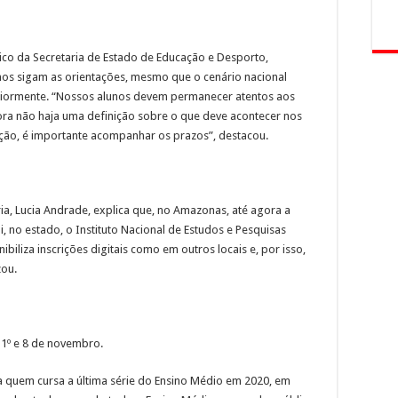
ico da Secretaria de Estado de Educação e Desporto,
nos sigam as orientações, mesmo que o cenário nacional
iormente. “Nossos alunos devem permanecer atentos aos
ora não haja uma definição sobre o que deve acontecer nos
ição, é importante acompanhar os prazos”, destacou.
a, Lucia Andrade, explica que, no Amazonas, até agora a
, no estado, o Instituto Nacional de Estudos e Pesquisas
ibiliza inscrições digitais como em outros locais e, por isso,
zou.
 1º e 8 de novembro.
xa quem cursa a última série do Ensino Médio em 2020, em