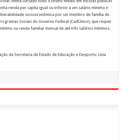
scolar; tenha cursado todo o Ensino Médio em escolas públicas
enha renda per capita igual ou inferior a um salário mínimo e
ulnerabilidade socioeconômica por ser membro de família de
 Programas Sociais do Governo Federal (CadÚnico), que requer
 mínimo ou renda familiar mensal de até três salários mínimos.
ção da Secretaria de Estado de Educação e Desporto: Lívia