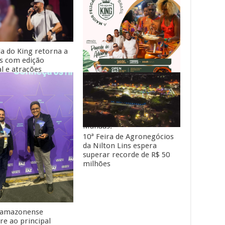
da do King retorna a
 com edição
al e atrações
ais
A maior Feijoada Show do
Brasil está chegando a
Manaus.
10ª Feira de Agronegócios
da Nilton Lins espera
superar recorde de R$ 50
milhões
 amazonense
re ao principal