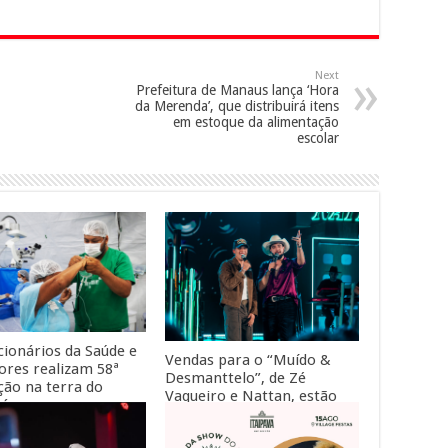
Next
Prefeitura de Manaus lança ‘Hora
da Merenda’, que distribuirá itens
em estoque da alimentação
escolar
cionários da Saúde e
Vendas para o “Muído &
ores realizam 58ª
Desmanttelo”, de Zé
ção na terra do
Vaqueiro e Nattan, estão
ná
abertas