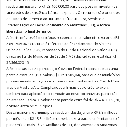
Somente do Governo do Amazonas, as Prefeituras Municipais
receberam
n
este ano R$ 23.400.000,00 para que possam investir nas
suas redes de assistência básica hospitalar. Os recursos são oriundos
do Fundo de Fomento ao Turismo, Infraestrutura, Serviços e
Interiorização do Desenvolvimento do Amazonas (FTI), e foram
liberados no final de março.
Até este mês, os 61 municípios receberam mensalmente o valor de R$
8.891.505,04. O recurso é referente ao financiamento do Sistema
Único de Saúde (SUS) repassado do Fundo Nacional de Saúde (FNS)
direto ao Fundo Municipal de Saúde (FMS) das cidades, e totaliza R$
‭35.566.020,16.
Além dessas quatro parcelas, o Governo Federal repassou mais uma
parcela extra, de igual valor ‬(R$ 8.891.505,04), para que os municípios
possam investir em ações exclusivas de enfrentamento à Covid-19 na
área de Média e Alta Complexidade. E mais outro crédito extra,
também para aplicação no combate ao novo coronavírus, para ação
de Atenção Básica. O valor dessa parcela extra foi de R$ 4.491.326,20,
dividido entre os municípios.
Dessa maneira, os municípios recebem desde janeiro R$ 8,8 milhões
por mês, mais R$ 13,3 milhões de verba extra para o enfrentamento à
pandemia, e mais R$ 23,4 milhões de FTI, do Governo do Amazonas.