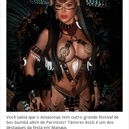
Você sabia que o Amazonas tem outro grande festival de
boi-bumbá além de Parintins? Tàmires Assîs é um dos
destaques da festa em Manaus