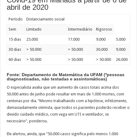
abril de 2020
Período
Distanciamento social
Sem
Limitado
Intermediário
Rigoroso
15 dias
25.000
17.000
9.000
5.000
30 dias
> 50.000
> 50.000
30.000
9.000
60 dias
> 50.000
> 50.000
> 50.000
26.000
Fonte: Departamento de Matemática da UFAM (*pessoas
diagnosticadas, não testadas e assintomáticas)
O especialista avalia que um aumento de casos totais acima dos
50.000 antes de junho pode resultar em mais de 1.000 mortes, com
centenas por dia. “Mesmo trabalhando com a hipótese, infelizmente,
demasiadamente otimista, que todos os pacientes poderão receber o
devido cuidado médico, com vaga em UTI e ventilador, se
necessário”, ponderou.
Ele alertou, ainda, que “50.000 casos significa pelo menos 1.000