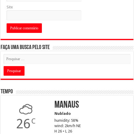
Site
Faça uma busca pelo Site
Tempo
Manaus
Nublado
26
C
humidity: 58%
wind: 2km/h NE
H 26 • L 26