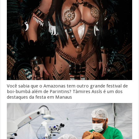
Você sabia que o Amazonas tem outro grande festival de
boi-bumbá além de Parintins? Tàmires Assîs é um dos
destaques da festa em Manaus