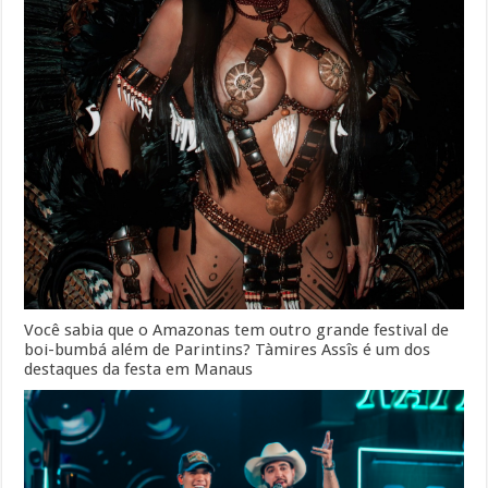
Você sabia que o Amazonas tem outro grande festival de
boi-bumbá além de Parintins? Tàmires Assîs é um dos
destaques da festa em Manaus