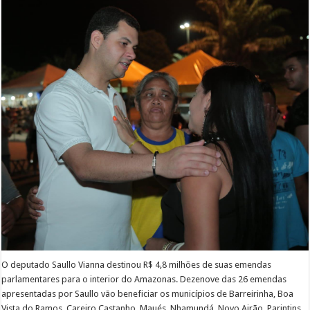
O deputado Saullo Vianna destinou R$ 4,8 milhões de suas emendas
parlamentares para o interior do Amazonas. Dezenove das 26 emendas
apresentadas por Saullo vão beneficiar os municípios de Barreirinha, Boa
Vista do Ramos, Careiro Castanho, Maués, Nhamundá, Novo Airão, Parintins,