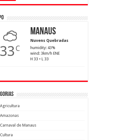
po
Manaus
Nuvens Quebradas
33
C
humidity: 43%
wind: 3km/h ENE
H 33 • L 33
gorias
Agricultura
Amazonas
Carnaval de Manaus
Cultura