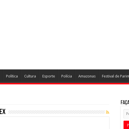
Política
Cultura
Esporte
Polícia
Amazonas
Festival de Parin
Faça
ex
,