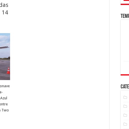
das
 14
Tem
ronave
Cate
a-
 Azul
entre
a Two