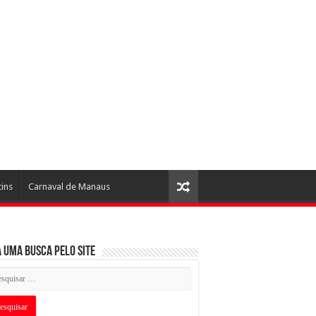
tins
Carnaval de Manaus
 uma busca pelo Site