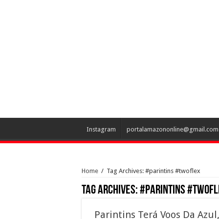
Instagram
portalamazononline@gmail.com
Home
/
Tag Archives: #parintins #twoflex
Tag Archives:
#parintins #twofl
Parintins Terá Voos Da Azul