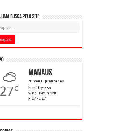
 uma busca pelo Site
po
Manaus
Nuvens Quebradas
27
C
humidity: 65%
wind: 1km/h NNE
H 27 • L 27