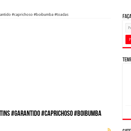
garantido #caprichoso #boibumba #toadas
Faça
Tem
tins #garantido #caprichoso #boibumba