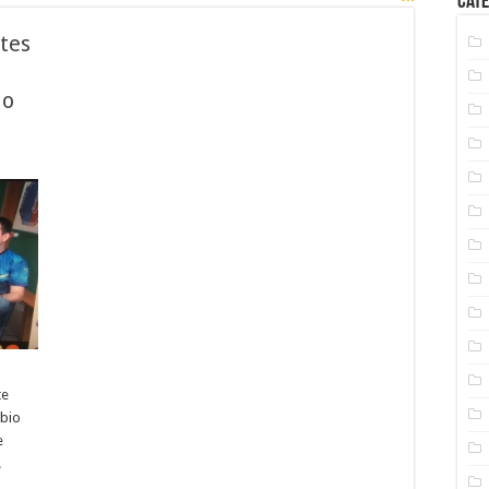
Cate
tes
do
te
ábio
e
.