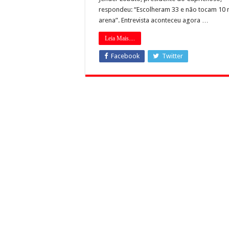
respondeu: “Escolheram 33 e não tocam 10 
arena”. Entrevista aconteceu agora …
Leia Mais....
Facebook
Twitter