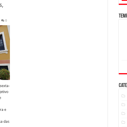
s,
Tem
0
Cate
 sexta-
jetivo
e
ra e
sa das