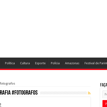
Política
Cultura
Esporte
Polícia
Amazonas
Festival de Parin
#fotografos
Faça
rafia #fotografos
2