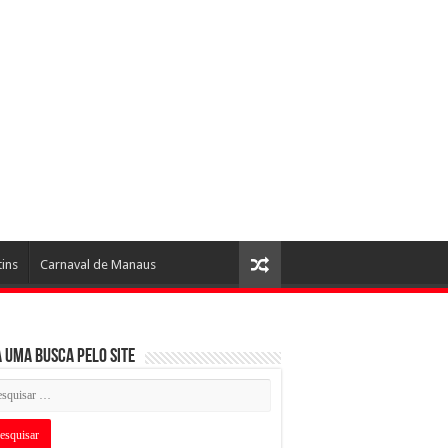
tins
Carnaval de Manaus
 uma busca pelo Site