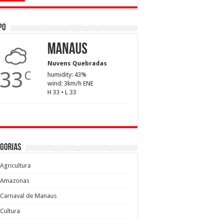
po
Manaus
Nuvens Quebradas
33
C
humidity: 43%
wind: 3km/h ENE
H 33 • L 33
gorias
Agricultura
Amazonas
Carnaval de Manaus
Cultura