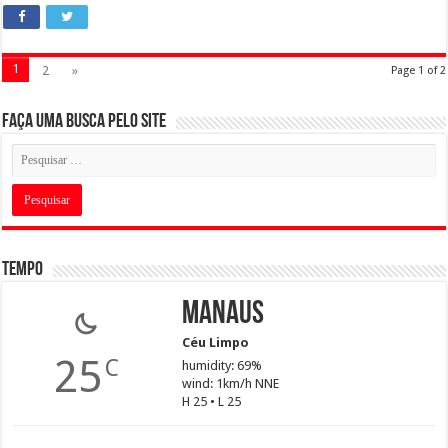
1
2
»
Page 1 of 2
Faça uma busca pelo Site
Tempo
Manaus
Céu Limpo
25
C
humidity: 69%
wind: 1km/h NNE
H 25 • L 25